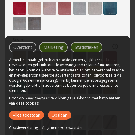
638 kleuren
1302 kleuren
Seven
21
kleuren
Overzicht
Marketing
Statistieken
A-meubel maakt gebruik van cookies en vergelijkbare technieken.
Deze worden gebruikt om de website goed te laten functioneren,
het gebruik van de website te analyseren en om gepersonaliseerde
Wit
Zilver
en niet-gepersonaliseerde advertenties te tonen (bijvoorbeeld via
Google Ads en remarketing). Hierbij kunnen persoonsgegevens
690 kleuren
728 kleuren
worden gebruikt om advertenties beter op jouw interesses af te
stemmen.
Door op ‘
Alles toestaan
’ te klikken ga je akkoord met het plaatsen
van deze cookies.
Chill Me
16
kleuren
Alles toestaan
Opslaan
Cookieverklaring
Algemene voorwaarden