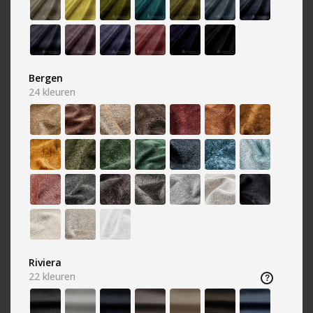
Antraciet
Beige
1342 kleuren
1442 kleuren
Bergen
24
kleuren
Blauw
Bruin
2088 kleuren
4005 kleuren
Riviera
22
kleuren