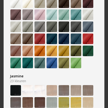
Paars
Rood
352 kleuren
711 kleuren
Jasmine
23
kleuren
Roze
Taupe