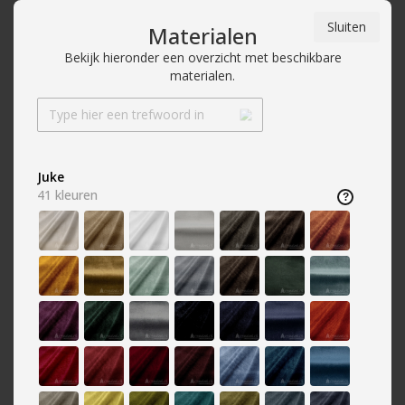
Sluiten
Materialen
Bekijk hieronder een overzicht met beschikbare
materialen.
Over A-meubel
Winkels
Klantenportaal
9,2
10.000+
reviews
Juke
Kleur
41
kleuren
Home
»
Kleur
»
Velvetstof