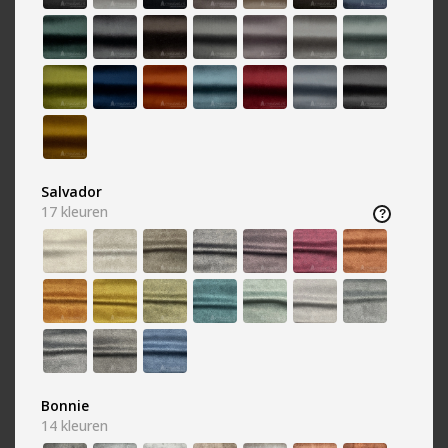
Cognac
Creme
738 kleuren
692 kleuren
Salvador
17
kleuren
Geel
Goud
645 kleuren
371 kleuren
Bonnie
14
kleuren