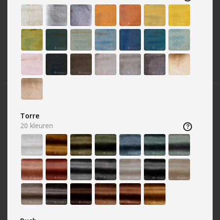
ONZE PRODUCTEN
Torre
Woonkamers
20
kleuren
Banken
Kasten
Stoelen
Tafels
Fauteuils
Meubel outlet!
Boxsprings
Budget woonkamers
Hoekbank