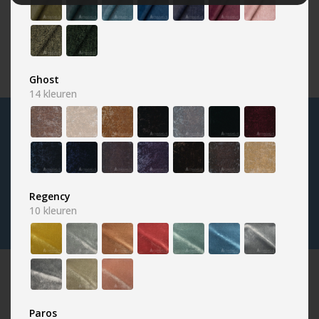
Zwart
1455 kleuren
Ghost
14
kleuren
NIEUWSBRIEF
Naam
Email
adres
Regency
10
kleuren
VRAGEN OF OPMERKINGEN?
Neem contact op met onze deskundige medewerkers,
Paros