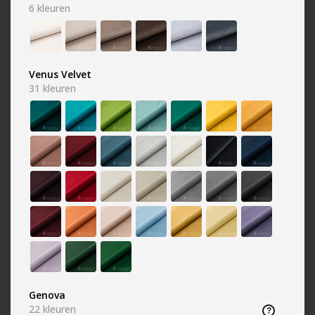
wij staan graag tot uw dienst.
6
kleuren
088 844 8888
Bereikbaar ma t/m vr
van 09:00 tot 17:00
Venus Velvet
31
kleuren
info@a-meubel.nl
24/7 bereikbaar, antwoord
binnen een werkdag
CONTACT
Klik op een van onze vestigingen.
Genova
22
kleuren