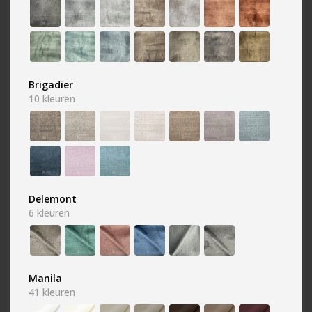
Brigadier
Grijs
Groen
10
kleuren
3382 kleuren
1940 kleuren
Delemont
6
kleuren
Mix
Oranje
Manila
453 kleuren
41
kleuren
478 kleuren