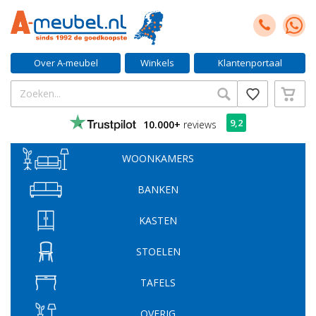
Over A-meubel
Winkels
Klantenportaal
9,2
10.000+
reviews
WOONKAMERS
BANKEN
KASTEN
STOELEN
TAFELS
OVERIG