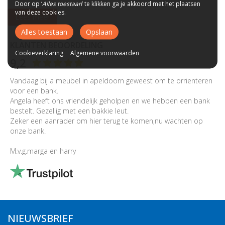
Door op ‘
Alles toestaan
’ te klikken ga je akkoord met het plaatsen
van deze cookies.
Lees meer
Alles toestaan
Opslaan
KLANTEN BEOORDELING
Cookieverklaring
Algemene voorwaarden
9,2
Vandaag bij a meubel in apeldoorn geweest om te orrienteren
voor een bank.
Angela heeft ons vriendelijk geholpen en we hebben een bank
bestelt. Gezellig met een bakkie leut.
Zeker een aanrader om hier terug te komen,nu wachten op
onze bank.
M.v.g.marga en harry
NIEUWSBRIEF