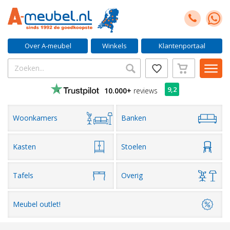
Over A-meubel
Winkels
Klantenportaal
9,2
10.000+
reviews
Woonkamers
Banken
Kasten
Stoelen
Tafels
Overig
Meubel outlet!