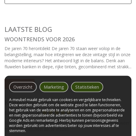
LAATSTE BLOG
WOONTRENDS VOOR 2026
De jaren 70 herontdekt De jaren 70 staan weer volop in de
belangstelling, maar hoe integreren we deze vintage stijl in onze
moderne interieurs? Het antwoord ligt in de balans. Denk aan
fluwelen banken in diepe, rijke tinten, gecombineerd met strakk...
Lees meer
Overzicht
Marketing
Statistieken
A-meubel maakt gebruik van cookies en vergelijkbare technieken.
KLANTEN OVER A-MEUBEL
Deze worden gebruikt om de website goed te laten functioneren,
het gebruik van de website te analyseren en om gepersonaliseerde
MARIA LANGE
en niet-gepersonaliseerde advertenties te tonen (bijvoorbeeld via
Google Ads en remarketing). Hierbij kunnen persoonsgegevens
Super mooie bank snelle service en ze hebben alles netjes weer
worden gebruikt om advertenties beter op jouw interesses af te
mee genomen heel dik te vreden
stemmen.