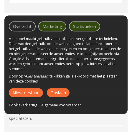
Overzicht
Marketing
Statistieken
Waarom
A-meubel
?
A-meubel maakt gebruik van cookies en vergelijkbare technieken.
Laagste prijs van NL
Deze worden gebruikt om de website goed te laten functioneren,
Gratis parkeerplaats
het gebruik van de website te analyseren en om gepersonaliseerde
en niet-gepersonaliseerde advertenties te tonen (bijvoorbeeld via
Bezorgen bij u thuis
Google Ads en remarketing). Hierbij kunnen persoonsgegevens
Wij bestaan sinds 1992!
worden gebruikt om advertenties beter op jouw interesses af te
stemmen.
Tot 10 jaar garantie
Door op ‘
Alles toestaan
’ te klikken ga je akkoord met het plaatsen
CBW-Erkend
van deze cookies.
Alles toestaan
Opslaan
Hulp of advies?
Cookieverklaring
Algemene voorwaarden
Vraag het aan onze
specialisten.