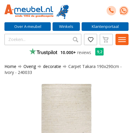
Over A-meubel
Winkels
Klantenportaal
9,2
10.000+
reviews
Home
Overig
decoratie
Carpet Takara 190x290cm -
Ivory - 240033