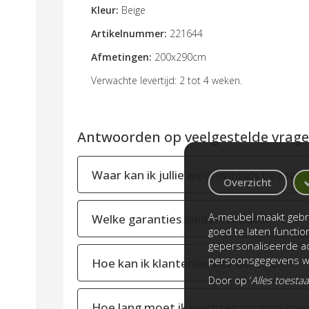
Kleur:
Beige
Artikelnummer:
221644
Afmetingen:
200x290cm
Verwachte levertijd: 2 tot 4 weken.
Antwoorden op veelgestelde vragen
Waar kan ik jullie woonwinkels bezoek
Overzicht
A-meubel maakt gebru
Welke garanties biedt A-meubel?
goed te laten functi
gepersonaliseerde ad
persoonsgegevens wo
Hoe kan ik klantenservice bereiken?
Door op ‘
Alles toesta
Hoe lang moet ik wachten op mijn meu