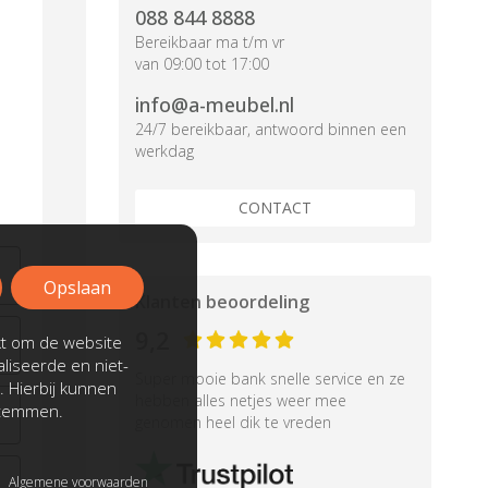
088 844 8888
Bereikbaar ma t/m vr
van 09:00 tot 17:00
info@a-meubel.nl
24/7 bereikbaar, antwoord binnen een
werkdag
CONTACT
Opslaan
Klanten beoordeling
9,2
kt om de website
liseerde en niet-
Super mooie bank snelle service en ze
. Hierbij kunnen
hebben alles netjes weer mee
stemmen.
genomen heel dik te vreden
Algemene voorwaarden