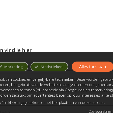
 vind je hier
en
Alles toestaan
Marketing
Statistieken
ik van cookies en vergelijkbare technieken. Deze worden gebrui
oneren, het gebruik van de website te analyseren en om gepersona
vertenties te tonen (bijvoorbeeld via Google Ads en remarketing)
rden gebruikt om advertenties beter op jouw interesses af te 
an
’ te klikken ga je akkoord met het plaatsen van deze cookies.
bels?
Cookieverklaring