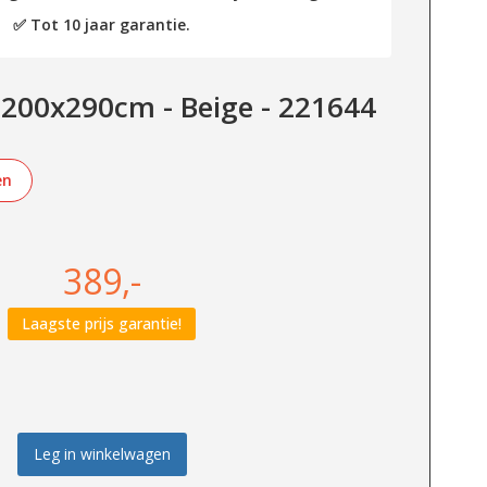
✅ Tot 10 jaar garantie.
 200x290cm - Beige - 221644
en
389,-
Laagste prijs garantie!
Leg in winkelwagen