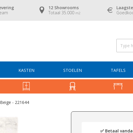
evering
12 Showrooms
Laagste
team
Totaal 35.000
Goedkoo
m2
KASTEN
STOELEN
TAFELS
Beige - 221644
✅ Betaal vandaa