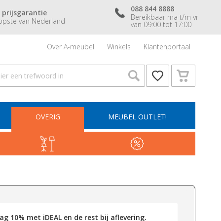
088 844 8888
 prijsgarantie
Bereikbaar ma t/m vr
pste van Nederland
van 09:00 tot 17:00
Over A-meubel
Winkels
Klantenportaal
OVERIG
MEUBEL OUTLET!
g 10% met iDEAL en de rest bij aflevering.