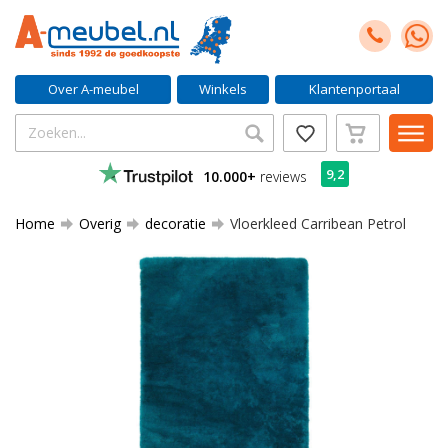
Over A-meubel
Winkels
Klantenportaal
9,2
10.000+
reviews
Home
Overig
decoratie
Vloerkleed Carribean Petrol