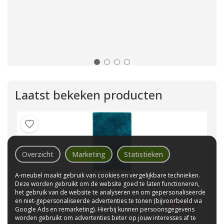
Laatst bekeken producten
Overzicht
Marketing
Statistieken
A-meubel maakt gebruik van cookies en vergelijkbare technieken.
Deze worden gebruikt om de website goed te laten functioneren,
VLOERKLEED CARRIBEAN PETROL
het gebruik van de website te analyseren en om gepersonaliseerde
249,00
en niet-gepersonaliseerde advertenties te tonen (bijvoorbeeld via
Google Ads en remarketing). Hierbij kunnen persoonsgegevens
worden gebruikt om advertenties beter op jouw interesses af te