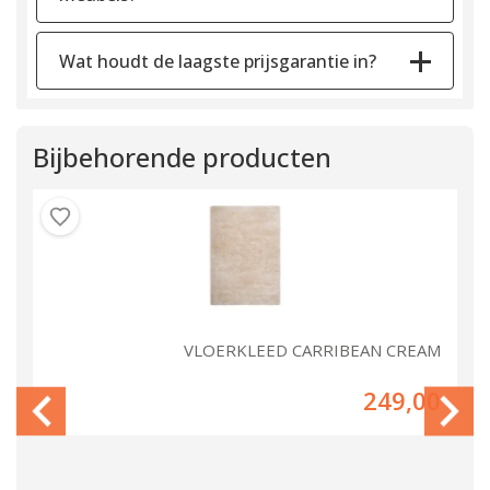
Wat houdt de laagste prijsgarantie in?
Bijbehorende producten
PE
VLOERKLEED CARRIBEAN CREAM
00
249,00