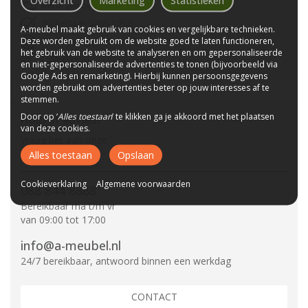
Overzicht
Marketing
Statistieken
Bezorgen bij u thuis
Wij bestaan sinds 1992!
A-meubel maakt gebruik van cookies en vergelijkbare technieken.
Deze worden gebruikt om de website goed te laten functioneren,
Tot 10 jaar garantie
het gebruik van de website te analyseren en om gepersonaliseerde
CBW-Erkend
en niet-gepersonaliseerde advertenties te tonen (bijvoorbeeld via
Google Ads en remarketing). Hierbij kunnen persoonsgegevens
worden gebruikt om advertenties beter op jouw interesses af te
stemmen.
Door op ‘
Alles toestaan
’ te klikken ga je akkoord met het plaatsen
Hulp of advies?
van deze cookies.
Vraag het aan onze
specialisten.
Alles toestaan
Opslaan
Cookieverklaring
Algemene voorwaarden
088 844 8888
Bereikbaar ma t/m vr
van 09:00 tot 17:00
info@a-meubel.nl
24/7 bereikbaar, antwoord binnen een werkdag
CONTACT