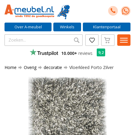
Over A-meubel
Winkels
Klantenportaal
9,2
10.000+
reviews
Home
Overig
decoratie
Vloerkleed Porto Zilver