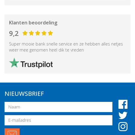
Klanten beoordeling
9,2
Super mooie bank snelle service en ze hebben alles netjes
weer mee genomen heel dik te vreden
NIEUWSBRIEF
Naam
Email
adres