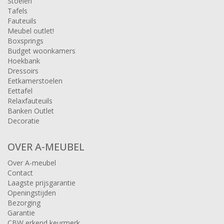
Stoelen
Tafels
Fauteuils
Meubel outlet!
Boxsprings
Budget woonkamers
Hoekbank
Dressoirs
Eetkamerstoelen
Eettafel
Relaxfauteuils
Banken Outlet
Decoratie
OVER A-MEUBEL
Over A-meubel
Contact
Laagste prijsgarantie
Openingstijden
Bezorging
Garantie
CBW erkend keurmerk