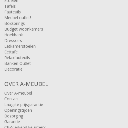
Stoelen
Tafels
Fauteuils
Meubel outlet!
Boxsprings
Budget woonkamers
Hoekbank
Dressoirs
Eetkamerstoelen
Eettafel
Relaxfauteuils
Banken Outlet
Decoratie
OVER A-MEUBEL
Over A-meubel
Contact
Laagste prijsgarantie
Openingstijden
Bezorging
Garantie
CBW erkend keurmerk