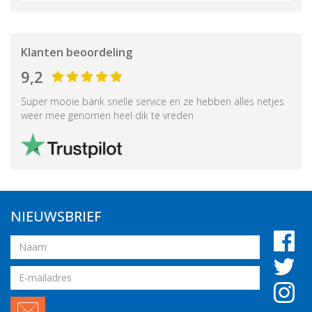
Klanten beoordeling
9,2
Super mooie bank snelle service en ze hebben alles netjes
weer mee genomen heel dik te vreden
NIEUWSBRIEF
Naam
Email
adres