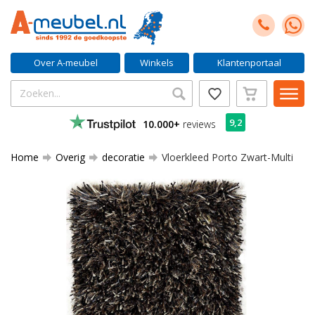
Over A-meubel
Winkels
Klantenportaal
9,2
10.000+
reviews
Home
Overig
decoratie
Vloerkleed Porto Zwart-Multi