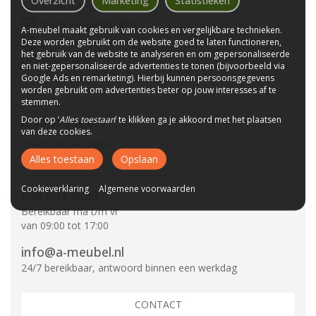
Overzicht
Marketing
Statistieken
Bezorgen bij u thuis
Wij bestaan sinds 1992!
A-meubel maakt gebruik van cookies en vergelijkbare technieken.
Deze worden gebruikt om de website goed te laten functioneren,
Tot 10 jaar garantie
het gebruik van de website te analyseren en om gepersonaliseerde
CBW-Erkend
en niet-gepersonaliseerde advertenties te tonen (bijvoorbeeld via
Google Ads en remarketing). Hierbij kunnen persoonsgegevens
worden gebruikt om advertenties beter op jouw interesses af te
stemmen.
Door op ‘
Alles toestaan
’ te klikken ga je akkoord met het plaatsen
Hulp of advies?
van deze cookies.
Vraag het aan onze
specialisten.
Alles toestaan
Opslaan
Cookieverklaring
Algemene voorwaarden
088 844 8888
Bereikbaar ma t/m vr
van 09:00 tot 17:00
info@a-meubel.nl
24/7 bereikbaar, antwoord binnen een werkdag
CONTACT