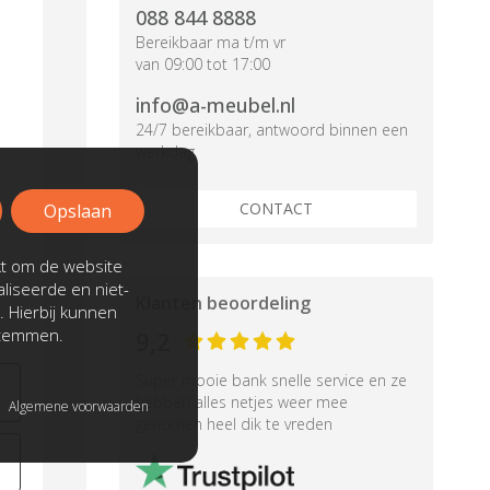
088 844 8888
Bereikbaar ma t/m vr
van 09:00 tot 17:00
info@a-meubel.nl
24/7 bereikbaar, antwoord binnen een
werkdag
CONTACT
Opslaan
kt om de website
liseerde en niet-
Klanten beoordeling
. Hierbij kunnen
stemmen.
9,2
Super mooie bank snelle service en ze
hebben alles netjes weer mee
Algemene voorwaarden
genomen heel dik te vreden