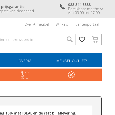
088 844 8888
 prijsgarantie
Bereikbaar ma t/m vr
pste van Nederland
van 09:00 tot 17:00
Over A-meubel
Winkels
Klantenportaal
OVERIG
MEUBEL OUTLET!
g 10% met iDEAL en de rest bij aflevering.