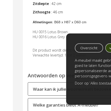
Zitdiepte
: 42 cm
Zithoogte
: 46 cm
Afmetingen
: B68 x H87 x D60 cm
HU 0015 Lotus Brown
HU 0016 Lotus Grey
Overzicht
Dit product wordt direct na uw bestelling speci
Verwachte levertijd: 1 tot 2 weken.
A-meubel maakt gebru
goed te laten functi
gepersonaliseerde ad
Antwoorden op veelgestelde vragen
persoonsgegevens wo
Door op ‘
Alles toesta
Waar kan ik jullie woonwinkels bezoek
Welke garanties biedt A-meubel?