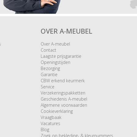
OVER A-MEUBEL
s
Over A-meubel
Contact
Laagste prijsgarantie
Openingstijden
Bezorging
Garantie
CBW erkend keurmerk
Service
Verzekeringspakketten
Geschiedenis A-meubel
Algemene voorwaarden
Cookieverklaring
Vraagbaak
Vacatures
Blog
Zoek op bekleding- & kleurnummers