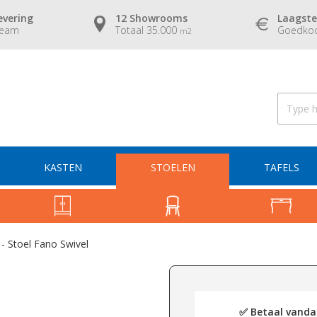
evering
12 Showrooms
Laagste
team
Totaal 35.000
Goedkoo
m2
KASTEN
STOELEN
TAFELS
 Stoel Fano Swivel
✅ Betaal vandaa