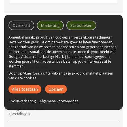
Overzicht
Marketing
Statistieken
Waarom
A-meubel
?
A-meubel maakt gebruik van cookies en vergelijkbare technieken.
Laagste prijs van NL
Deze worden gebruikt om de website goed te laten functioneren,
Gratis parkeerplaats
het gebruik van de website te analyseren en om gepersonaliseerde
en niet-gepersonaliseerde advertenties te tonen (bijvoorbeeld via
Bezorgen bij u thuis
Google Ads en remarketing). Hierbij kunnen persoonsgegevens
Wij bestaan sinds 1992!
worden gebruikt om advertenties beter op jouw interesses af te
stemmen.
Tot 10 jaar garantie
Door op ‘
Alles toestaan
’ te klikken ga je akkoord met het plaatsen
CBW-Erkend
van deze cookies.
Alles toestaan
Opslaan
Hulp of advies?
Cookieverklaring
Algemene voorwaarden
Vraag het aan onze
specialisten.