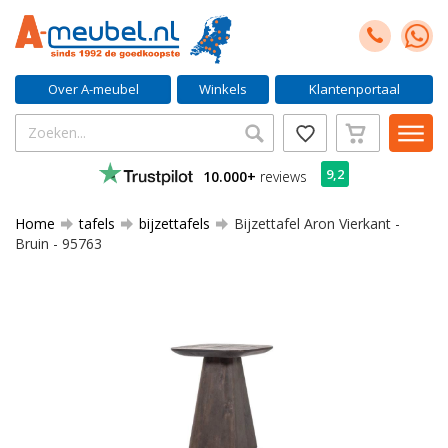
Over A-meubel
Winkels
Klantenportaal
9,2
10.000+
reviews
Home
tafels
bijzettafels
Bijzettafel Aron Vierkant -
Bruin - 95763