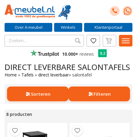
Over A-meubel
Winkels
Klantenportaal
9,2
10.000+
reviews
DIRECT LEVERBARE SALONTAFELS
Home
»
Tafels
»
direct leverbaar
»
salontafel
Sorteren
Filteren
8 producten