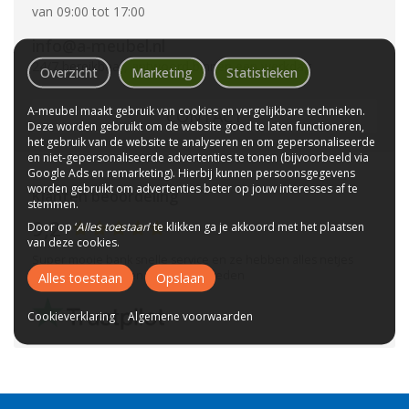
van 09:00 tot 17:00
info@a-meubel.nl
24/7 bereikbaar, antwoord binnen een werkdag
Overzicht
Marketing
Statistieken
A-meubel maakt gebruik van cookies en vergelijkbare technieken.
CONTACT
Deze worden gebruikt om de website goed te laten functioneren,
het gebruik van de website te analyseren en om gepersonaliseerde
en niet-gepersonaliseerde advertenties te tonen (bijvoorbeeld via
Google Ads en remarketing). Hierbij kunnen persoonsgegevens
worden gebruikt om advertenties beter op jouw interesses af te
Klanten beoordeling
stemmen.
9,2
Door op ‘
Alles toestaan
’ te klikken ga je akkoord met het plaatsen
van deze cookies.
Super mooie bank snelle service en ze hebben alles netjes
weer mee genomen heel dik te vreden
Alles toestaan
Opslaan
Cookieverklaring
Algemene voorwaarden