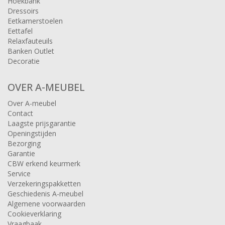
Hoekbank
Dressoirs
Eetkamerstoelen
Eettafel
Relaxfauteuils
Banken Outlet
Decoratie
OVER A-MEUBEL
Over A-meubel
Contact
Laagste prijsgarantie
Openingstijden
Bezorging
Garantie
CBW erkend keurmerk
Service
Verzekeringspakketten
Geschiedenis A-meubel
Algemene voorwaarden
Cookieverklaring
Vraagbaak