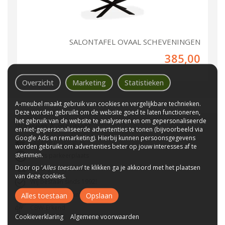
SALONTAFEL OVAAL SCHEVENINGEN
385,00
Overzicht
Marketing
Statistieken
A-meubel maakt gebruik van cookies en vergelijkbare technieken.
Deze worden gebruikt om de website goed te laten functioneren,
het gebruik van de website te analyseren en om gepersonaliseerde
Waarom
A-meubel
?
en niet-gepersonaliseerde advertenties te tonen (bijvoorbeeld via
Google Ads en remarketing). Hierbij kunnen persoonsgegevens
Laagste prijs van NL
worden gebruikt om advertenties beter op jouw interesses af te
stemmen.
Gratis parkeerplaats
Door op ‘
Alles toestaan
’ te klikken ga je akkoord met het plaatsen
Bezorgen bij u thuis
van deze cookies.
Wij bestaan sinds 1992!
Tot 10 jaar garantie
Alles toestaan
Opslaan
CBW-Erkend
Cookieverklaring
Algemene voorwaarden