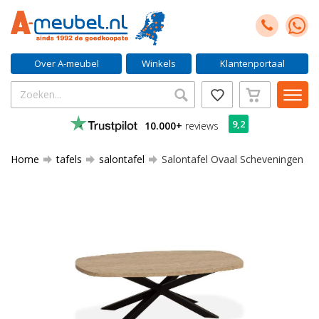
Over A-meubel
Winkels
Klantenportaal
9,2
10.000+
reviews
Home
tafels
salontafel
Salontafel Ovaal Scheveningen