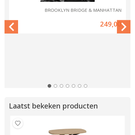
EN
BROOKLYN BRIDGE & MANHATTAN
00
249,00
Laatst bekeken producten