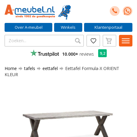
Over A-meubel
Winkels
Klantenportaal
9,2
10.000+
reviews
Home
tafels
eettafel
Eettafel Formula-X ORIENT
KLEUR