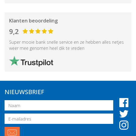
Klanten beoordeling
9,2
Super mooie bank snelle service en ze hebben alles netjes
weer mee genomen heel dik te vreden
NIEUWSBRIEF
Naam
Email
adres