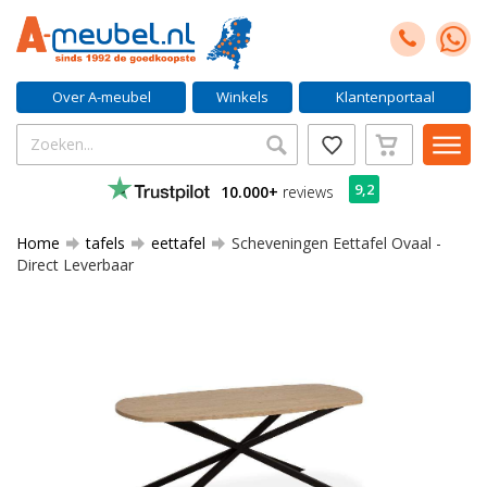
Over A-meubel
Winkels
Klantenportaal
9,2
10.000+
reviews
Home
tafels
eettafel
Scheveningen Eettafel Ovaal -
Direct Leverbaar