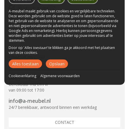
Bezorgen bij u thuis
Wij bestaan sinds 1992!
A-meubel maakt gebruik van cookies en vergelijkbare technieken.
Tot 10 jaar garantie
Deze worden gebruikt om de website goed te laten functioneren,
het gebruik van de website te analyseren en om gepersonaliseerde
CBW-Erkend
en niet-gepersonaliseerde advertenties te tonen (bijvoorbeeld via
Google Ads en remarketing). Hierbij kunnen persoonsgegevens
worden gebruikt om advertenties beter op jouw interesses af te
stemmen.
Hulp of advies?
Door op ‘
Alles toestaan
’ te klikken ga je akkoord met het plaatsen
van deze cookies.
Vraag het aan onze
specialisten.
Alles toestaan
Opslaan
Cookieverklaring
Algemene voorwaarden
088 844 8888
Bereikbaar ma t/m vr
van 09:00 tot 17:00
info@a-meubel.nl
24/7 bereikbaar, antwoord binnen een werkdag
CONTACT