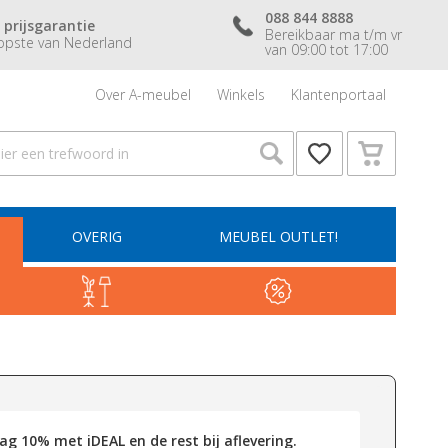
088 844 8888
 prijsgarantie
Bereikbaar ma t/m vr
pste van Nederland
van 09:00 tot 17:00
Over A-meubel
Winkels
Klantenportaal
OVERIG
MEUBEL OUTLET!
g 10% met iDEAL en de rest bij aflevering.