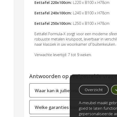
Eettafel 220x100cm:
L220 x B100 x H78cm
Eettafel 240x100cm:
L240 x B100 x H78cm
Eettafel 250x100cm:
L250 x B100 x H78cm
Eettafel Formula-X zorgt voor een moderne sfee
robuuste metalen kruispoot, leverbaar in verschi
naar klassiek in uw woonkamer of buitenkeuken.
Verwachte levertijd: 7 tot 9 weken.
Antwoorden op veelgestelde vragen
Overzicht
Waar kan ik jullie woonwinkels bezoek
A-meubel maakt gebru
Welke garanties biedt A-meubel?
goed te laten functi
gepersonaliseerde ad