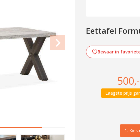
Eettafel Form
Bewaar in favoriet
500,-
Laagste prijs gar
1.
Kies 