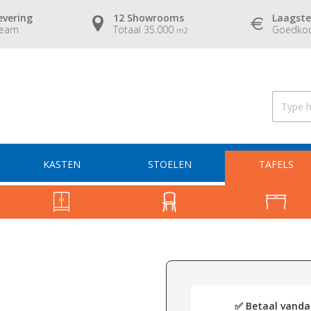
evering
12 Showrooms
Laagste
team
Totaal 35.000
Goedkoo
m2
KASTEN
STOELEN
TAFELS
✅ Betaal vandaa