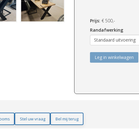
Prijs:
€
500,-
Randafwerking
Leg in winkelwagen
ooms
Stel uw vraag
Bel mij terug