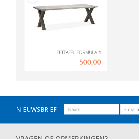
EETTAFEL FORMULA-X
500,00
Naam
Email
NIEUWSBRIEF
adres
VRAGEN OF OPMERKINGEN?