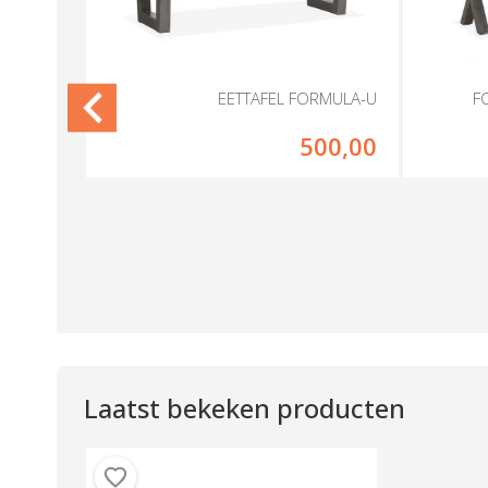
RMULA-X
EETTAFEL FORMULA-U
F
99,00
500,00
Laatst bekeken producten