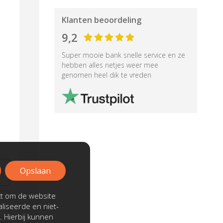
Klanten beoordeling
9,2
Super mooie bank snelle service en ze
hebben alles netjes weer mee
genomen heel dik te vreden
Opslaan
kt om de website
liseerde en niet-
. Hierbij kunnen