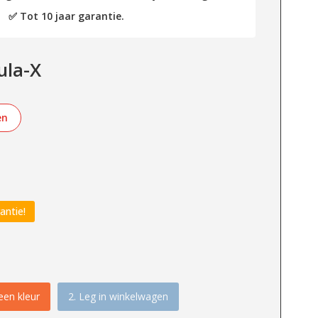
✅ Tot 10 jaar garantie.
ula-X
en
antie!
een kleur
2. Leg in winkelwagen