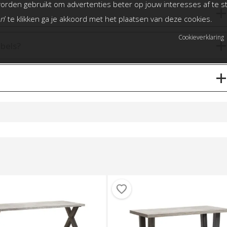
rden gebruikt om advertenties beter op jouw interesses af te 
an
’ te klikken ga je akkoord met het plaatsen van deze cookies.
Cookieverklaring
bels?