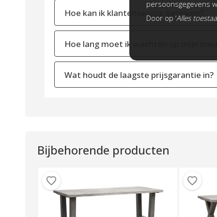
persoonsgegevens wo
Hoe kan ik klantenservice bereiken?
Door op ‘
Alles toesta
Hoe lang moet ik wachten op mijn meu
Wat houdt de laagste prijsgarantie in?
Bijbehorende producten