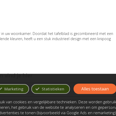
r in uw woonkamer. Doordat het tafelblad is gecombineerd met een
llende kleuren, heeft u een stuk industrieel design met een knipoog
 vind je hier
Alles toestaan
Marketing
Statistieken
en
ik van cookies en vergelijkbare technieken. Deze worden gebrui
oneren, het gebruik van de website te analyseren en om gepersona
vertenties te tonen (bijvoorbeeld via Google Ads en remarketing)