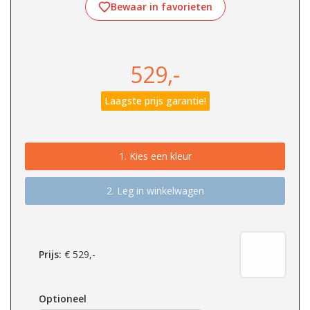
Bewaar in favorieten
529,-
Laagste prijs garantie!
1.
Kies een kleur
2. Leg in winkelwagen
Prijs:
€
529,-
Optioneel