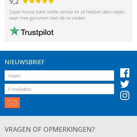
9,2
Super mooie bank snelle service en ze hebben alles netjes
weer mee genomen heel dik te vreden
NIEUWSBRIEF
Naam
Email
adres
VRAGEN OF OPMERKINGEN?