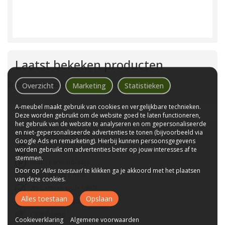
Laatst bekeken producten
Er zijn geen producten gevonden.
Overzicht
Marketing
Statistieken
A-meubel maakt gebruik van cookies en vergelijkbare technieken.
Deze worden gebruikt om de website goed te laten functioneren,
het gebruik van de website te analyseren en om gepersonaliseerde
Waarom
A-meubel
?
en niet-gepersonaliseerde advertenties te tonen (bijvoorbeeld via
Google Ads en remarketing). Hierbij kunnen persoonsgegevens
Laagste prijs van NL
worden gebruikt om advertenties beter op jouw interesses af te
stemmen.
Gratis parkeerplaats
Door op ‘
Alles toestaan
’ te klikken ga je akkoord met het plaatsen
Bezorgen bij u thuis
van deze cookies.
Wij bestaan sinds 1992!
Alles toestaan
Opslaan
Tot 10 jaar garantie
CBW-Erkend
Cookieverklaring
Algemene voorwaarden