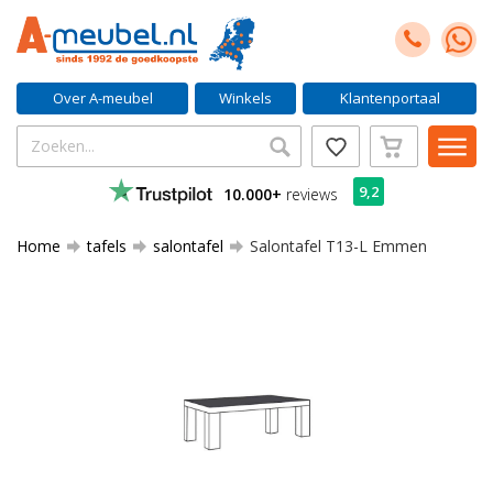
Over A-meubel
Winkels
Klantenportaal
9,2
10.000+
reviews
Home
tafels
salontafel
Salontafel T13-L Emmen