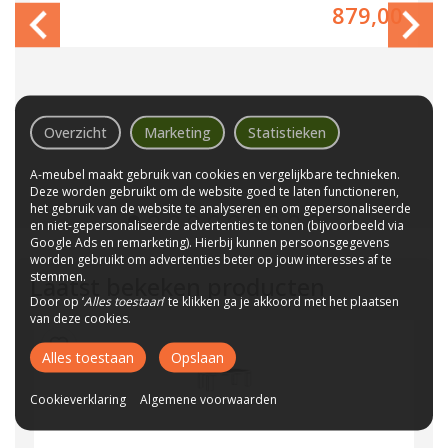
00
879,00
Overzicht
Marketing
Statistieken
A-meubel maakt gebruik van cookies en vergelijkbare technieken.
Deze worden gebruikt om de website goed te laten functioneren,
het gebruik van de website te analyseren en om gepersonaliseerde
en niet-gepersonaliseerde advertenties te tonen (bijvoorbeeld via
Google Ads en remarketing). Hierbij kunnen persoonsgegevens
worden gebruikt om advertenties beter op jouw interesses af te
stemmen.
Laatst bekeken producten
Door op ‘
Alles toestaan
’ te klikken ga je akkoord met het plaatsen
van deze cookies.
Alles toestaan
Opslaan
Cookieverklaring
Algemene voorwaarden