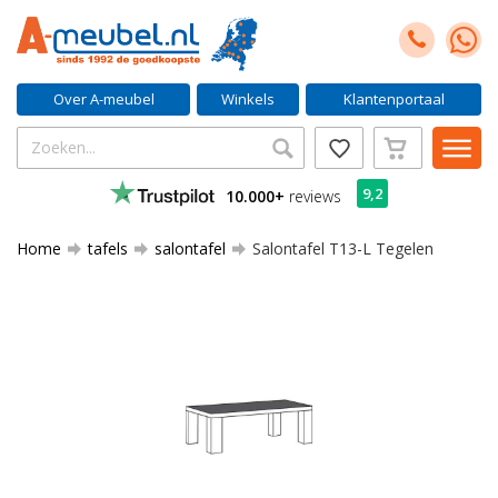
Over A-meubel
Winkels
Klantenportaal
9,2
10.000+
reviews
Home
tafels
salontafel
Salontafel T13-L Tegelen