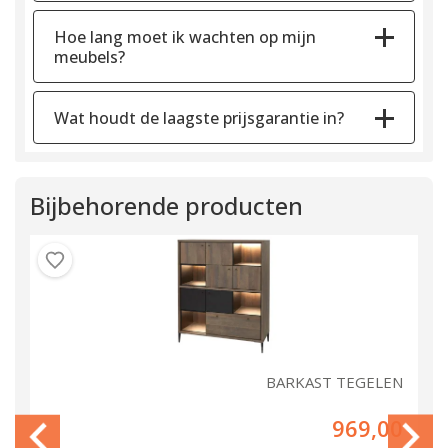
Hoe lang moet ik wachten op mijn
meubels?
Wat houdt de laagste prijsgarantie in?
Bijbehorende producten
EN
BARKAST TEGELEN
00
969,00