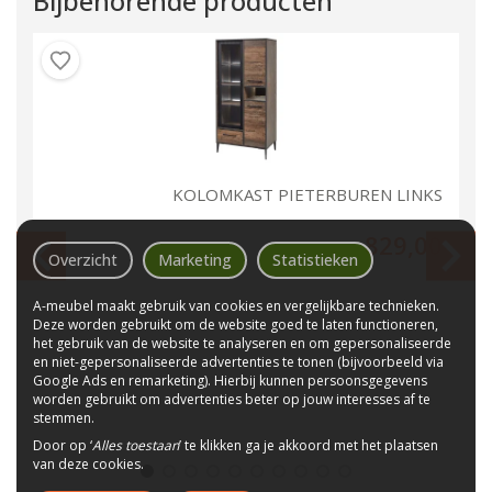
Bijbehorende producten
UT
KOLOMKAST PIETERBUREN LINKS
00
829,00
Overzicht
Marketing
Statistieken
A-meubel maakt gebruik van cookies en vergelijkbare technieken.
Deze worden gebruikt om de website goed te laten functioneren,
het gebruik van de website te analyseren en om gepersonaliseerde
en niet-gepersonaliseerde advertenties te tonen (bijvoorbeeld via
Google Ads en remarketing). Hierbij kunnen persoonsgegevens
worden gebruikt om advertenties beter op jouw interesses af te
stemmen.
Door op ‘
Alles toestaan
’ te klikken ga je akkoord met het plaatsen
van deze cookies.