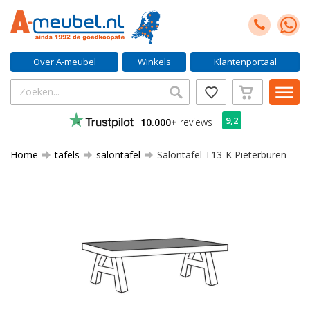
Over A-meubel
Winkels
Klantenportaal
9,2
10.000+
reviews
Home
tafels
salontafel
Salontafel T13-K Pieterburen