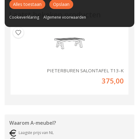
Alles toestaan
Opslaan
Laatst bekeken producten
Cookieverklaring
Algemene voorwaarden
PIETERBUREN SALONTAFEL T13-K
375,00
Waarom
A-meubel
?
Laagste prijs van NL