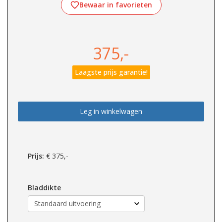
Bewaar in favorieten
375,-
Laagste prijs garantie!
Leg in winkelwagen
Prijs:
€
375,-
Bladdikte