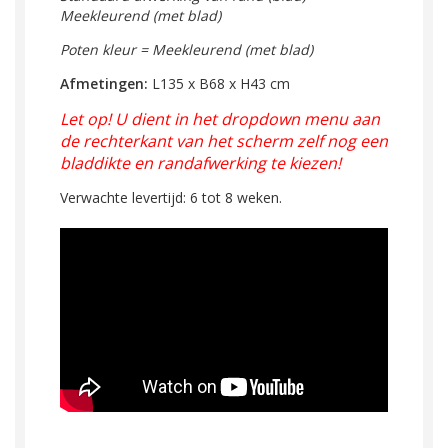
Meekleurend
(met blad)
Poten kleur = Meekleurend (met blad)
Afmetingen:
L135 x B68 x H43 cm
Let op! U dient in het dropdown menu aan
de rechterkant van het scherm zelf nog een
bladdikte en randafwerking te kiezen!
Verwachte levertijd: 6 tot 8 weken.