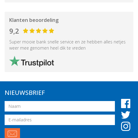
Klanten beoordeling
9,2
Super mooie bank snelle service en ze hebben alles netjes
weer mee genomen heel dik te vreden
NIEUWSBRIEF
Naam
Email
adres