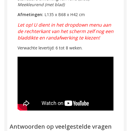
Meekleurend
(met blad)
Afmetingen:
L135 x B68 x H42 cm
Let op! U dient in het dropdown menu aan
de rechterkant van het scherm zelf nog een
bladdikte
en randafwerking
te kiezen!
Verwachte levertijd: 6 tot 8 weken.
Antwoorden op veelgestelde vragen