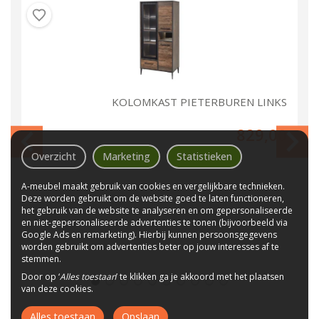
UT
KOLOMKAST PIETERBUREN LINKS
00
829,00
Overzicht
Marketing
Statistieken
A-meubel maakt gebruik van cookies en vergelijkbare technieken.
Deze worden gebruikt om de website goed te laten functioneren,
het gebruik van de website te analyseren en om gepersonaliseerde
en niet-gepersonaliseerde advertenties te tonen (bijvoorbeeld via
Google Ads en remarketing). Hierbij kunnen persoonsgegevens
worden gebruikt om advertenties beter op jouw interesses af te
stemmen.
Door op ‘
Alles toestaan
’ te klikken ga je akkoord met het plaatsen
van deze cookies.
Alles toestaan
Opslaan