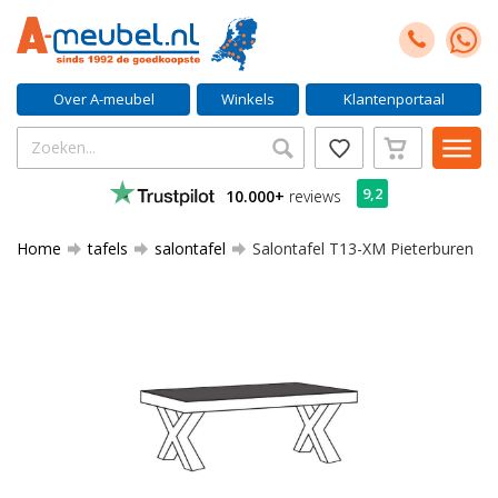
Over A-meubel
Winkels
Klantenportaal
9,2
10.000+
reviews
Home
tafels
salontafel
Salontafel T13-XM Pieterburen