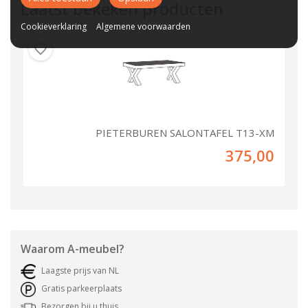
Laatst bekeken producten
Cookieverklaring
Algemene voorwaarden
PIETERBUREN SALONTAFEL T13-XM
375,00
Waarom
A-meubel
?
Laagste prijs van NL
Gratis parkeerplaats
Bezorgen bij u thuis