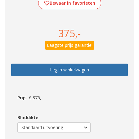
Bewaar in favorieten
375,-
Laagste prijs garantie!
Leg in winkelwagen
Prijs:
€
375,-
Bladdikte