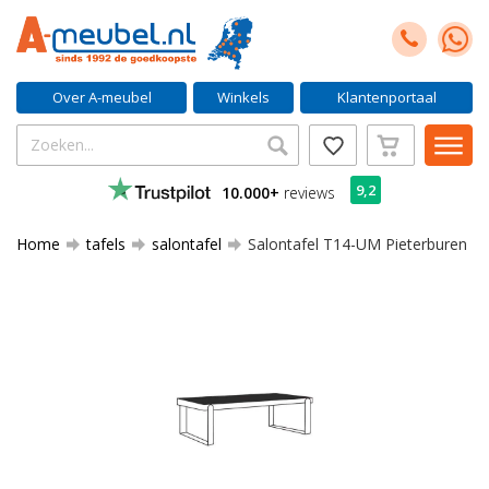
Over A-meubel
Winkels
Klantenportaal
9,2
10.000+
reviews
Home
tafels
salontafel
Salontafel T14-UM Pieterburen