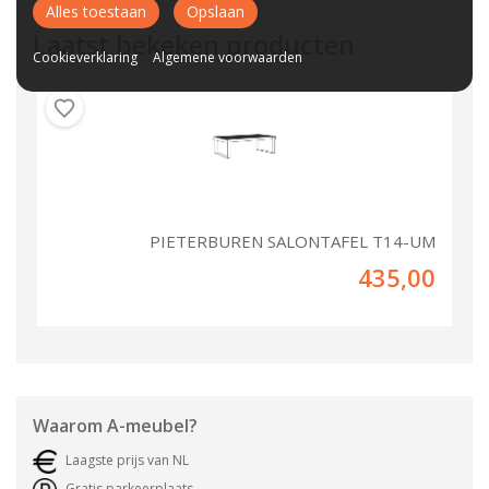
Alles toestaan
Opslaan
Laatst bekeken producten
Cookieverklaring
Algemene voorwaarden
PIETERBUREN SALONTAFEL T14-UM
435,00
Waarom
A-meubel
?
Laagste prijs van NL
Gratis parkeerplaats