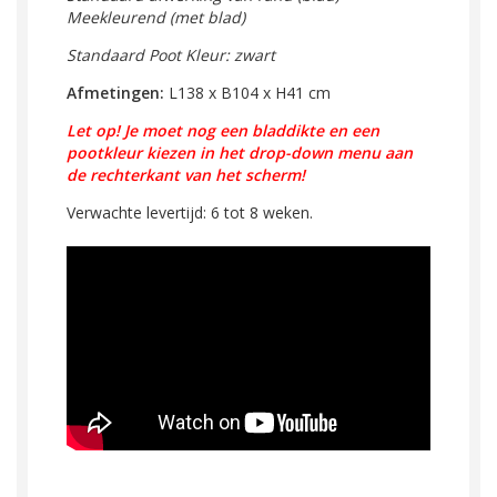
Meekleurend
(met blad)
Standaard Poot Kleur: zwart
Afmetingen:
L138 x B104 x H41 cm
Let op! Je moet nog een bladdikte en een
pootkleur kiezen in het drop-down menu aan
de rechterkant van het scherm!
Verwachte levertijd: 6 tot 8 weken.