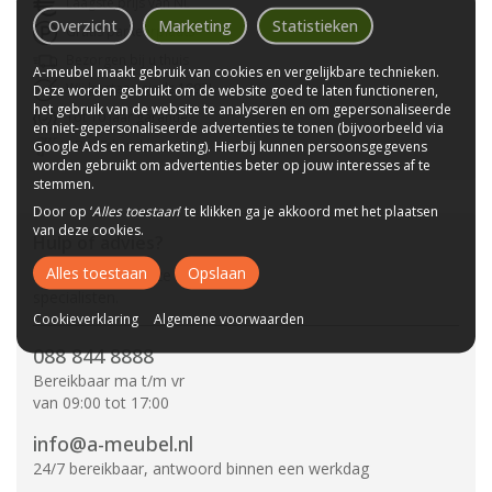
Laagste prijs van NL
Overzicht
Marketing
Statistieken
Gratis parkeerplaats
Bezorgen bij u thuis
A-meubel maakt gebruik van cookies en vergelijkbare technieken.
Wij bestaan sinds 1992!
Deze worden gebruikt om de website goed te laten functioneren,
het gebruik van de website te analyseren en om gepersonaliseerde
Tot 10 jaar garantie
en niet-gepersonaliseerde advertenties te tonen (bijvoorbeeld via
CBW-Erkend
Google Ads en remarketing). Hierbij kunnen persoonsgegevens
worden gebruikt om advertenties beter op jouw interesses af te
stemmen.
Door op ‘
Alles toestaan
’ te klikken ga je akkoord met het plaatsen
van deze cookies.
Hulp of advies?
Alles toestaan
Opslaan
Vraag het aan onze
specialisten.
Cookieverklaring
Algemene voorwaarden
088 844 8888
Bereikbaar ma t/m vr
van 09:00 tot 17:00
info@a-meubel.nl
24/7 bereikbaar, antwoord binnen een werkdag