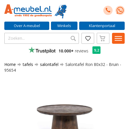
Over A-meubel
Winkels
Klantenportaal
9,2
10.000+
reviews
Home
tafels
salontafel
Salontafel Ron 80x32 - Bruin -
95654