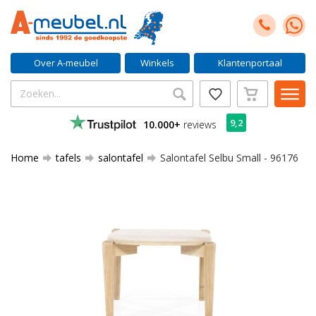
Over A-meubel
Winkels
Klantenportaal
9,2
10.000+
reviews
Home
tafels
salontafel
Salontafel Selbu Small - 96176