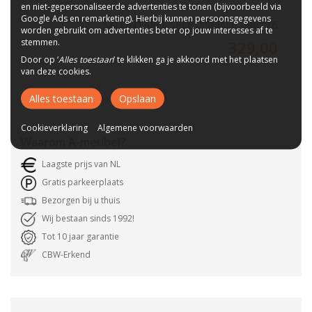
en niet-gepersonaliseerde advertenties te tonen (bijvoorbeeld via
Google Ads en remarketing). Hierbij kunnen persoonsgegevens
SALONTAFEL SELBU SMALL - 96176
worden gebruikt om advertenties beter op jouw interesses af te
stemmen.
329,00
Door op ‘
Alles toestaan
’ te klikken ga je akkoord met het plaatsen
van deze cookies.
Alles toestaan
Opslaan
Cookieverklaring
Algemene voorwaarden
Waarom
A-meubel
?
Laagste prijs van NL
Gratis parkeerplaats
Bezorgen bij u thuis
Wij bestaan sinds 1992!
Tot 10 jaar garantie
CBW-Erkend