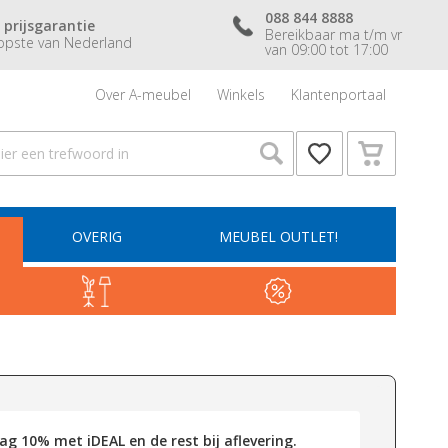
088 844 8888
 prijsgarantie
Bereikbaar ma t/m vr
pste van Nederland
van 09:00 tot 17:00
Over A-meubel
Winkels
Klantenportaal
OVERIG
MEUBEL OUTLET!
g 10% met iDEAL en de rest bij aflevering.