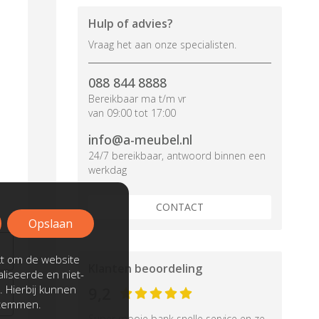
Hulp of advies?
Vraag het aan onze specialisten.
088 844 8888
Bereikbaar ma t/m vr
van 09:00 tot 17:00
info@a-meubel.nl
24/7 bereikbaar, antwoord binnen een
werkdag
CONTACT
Opslaan
kt om de website
Klanten beoordeling
liseerde en niet-
. Hierbij kunnen
9,2
stemmen.
Super mooie bank snelle service en ze