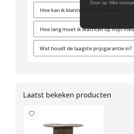
Door op ‘
Alles toesta
Hoe kan ik klantenservice bereiken?
Hoe lang moet ik wachten op mijn meu
Wat houdt de laagste prijsgarantie in?
Laatst bekeken producten