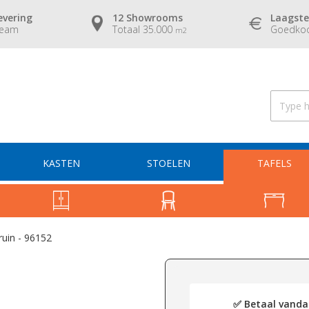
evering
12 Showrooms
Laagste
team
Totaal 35.000
Goedkoo
m2
KASTEN
STOELEN
TAFELS
ruin - 96152
✅ Betaal vandaa