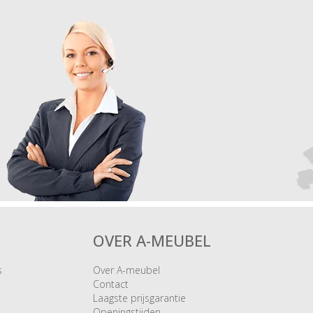
OVER A-MEUBEL
s
Over A-meubel
Contact
Laagste prijsgarantie
Openingstijden