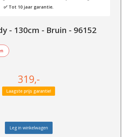
✅ Tot 10 jaar garantie.
dy - 130cm - Bruin - 96152
en
319,-
Laagste prijs garantie!
Leg in winkelwagen