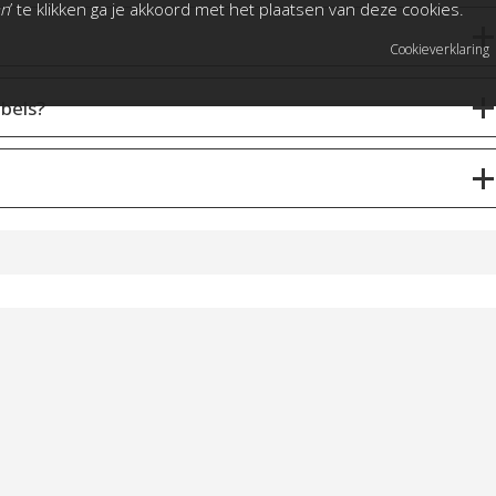
an
’ te klikken ga je akkoord met het plaatsen van deze cookies.
Cookieverklaring
bels?