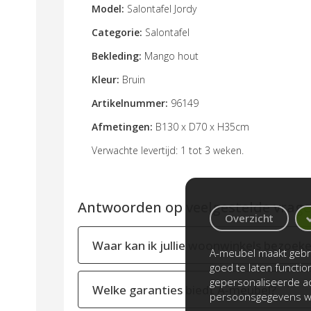
Model:
Salontafel Jordy
Categorie:
Salontafel
Bekleding:
Mango
hout
Kleur:
Bruin
Artikelnummer:
96149
Afmetingen:
B130 x D70 x H35cm
Verwachte levertijd: 1 tot 3 weken.
Antwoorden op veelgestelde vragen
Overzicht
Waar kan ik jullie woonwinkels bezoek
A-meubel maakt gebru
goed te laten functi
gepersonaliseerde ad
Welke garanties biedt A-meubel?
persoonsgegevens wo