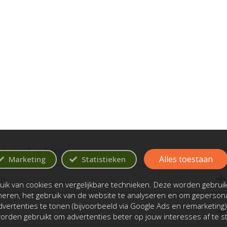
 vind je hier
Alles toestaan
Marketing
Statistieken
en
ik van cookies en vergelijkbare technieken. Deze worden gebrui
oneren, het gebruik van de website te analyseren en om gepersona
vertenties te tonen (bijvoorbeeld via Google Ads en remarketing)
rden gebruikt om advertenties beter op jouw interesses af te 