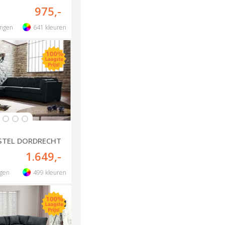
975
,-
ingen
641
kleuren
STEL DORDRECHT
1.649
,-
ngen
499
kleuren