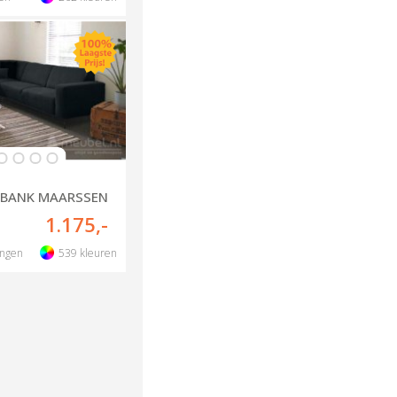
BANK MAARSSEN
1.175
,-
ingen
539
kleuren