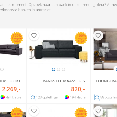
r van het moment! Opzoek naar een bank in deze trending kleur? A-me
dkoopste banken in antraciet
MERSFOORT
BANKSTEL MAASSLUIS
LOUNGEBA
2.269
,-
820
,-
494
kleuren
123
opstellingen
194
kleuren
88
opstelli