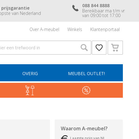
088 844 8888
 prijsgarantie
Bereikbaar ma t/m vr
pste van Nederland
van 09:00 tot 17:00
Over A-meubel
Winkels
Klantenportaal
OVERIG
MEUBEL OUTLET!
Waarom
A-meubel
?
Laagste prijs van NL