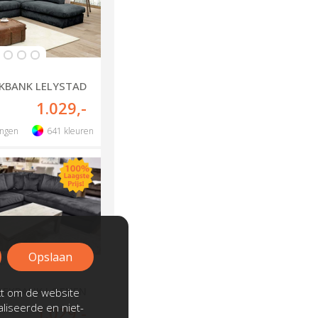
KBANK LELYSTAD
1.029
,-
ingen
641
kleuren
Opslaan
EKBANK LOENEN
kt om de website
liseerde en niet-
1.029
,-