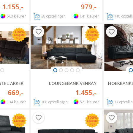
1.155
,-
979
,-
560
kleuren
38
opstellingen
641
kleuren
118
opstell
STEL AKKER
LOUNGEBANK VENRAY
HOEKBANK
669
,-
1.455
,-
134
kleuren
108
opstellingen
521
kleuren
17
opstelli