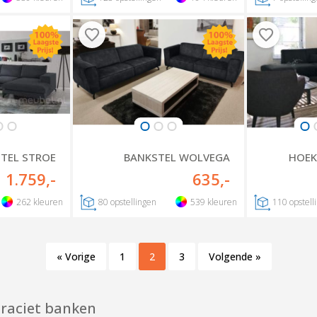
TEL STROE
BANKSTEL WOLVEGA
HOEK
1.759
,-
635
,-
262
kleuren
80
opstellingen
539
kleuren
110
opstell
« Vorige
1
2
3
Volgende »
raciet banken