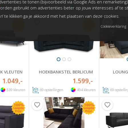
vertenties te tonen (bijvoorbeeld via Google Ads en remarketing)
rden gebruikt om advertenties beter op jouw interesses af te 
194
kleuren
108
opstellingen
521
kleuren
118
opstell
an
’ te klikken ga je akkoord met het plaatsen van deze cookies.
Cookieverklaring
K VLEUTEN
HOEKBANKSTEL BERLICUM
LOUNG
1.049
,-
1.599
,-
539
kleuren
69
opstellingen
494
kleuren
69
opstelli