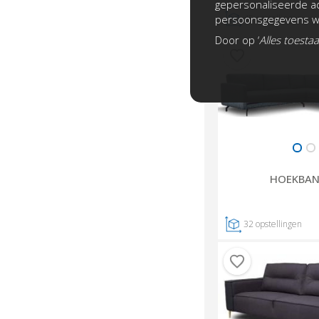
gepersonaliseerde ad
persoonsgegevens wo
45
opstellingen
Door op ‘
Alles toesta
HOEKBAN
32
opstellingen