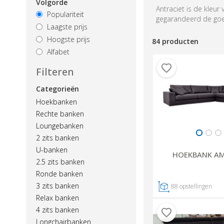
Volgorde
Antraciet is de kleu
Populariteit
gegarandeerd de goe
Laagste prijs
Hoogste prijs
84 producten
Alfabet
Filteren
Categorieën
Hoekbanken
Rechte banken
Loungebanken
2 zits banken
U-banken
HOEKBANK A
2.5 zits banken
Ronde banken
3 zits banken
88
opstellingen
Relax banken
4 zits banken
Longchairbanken