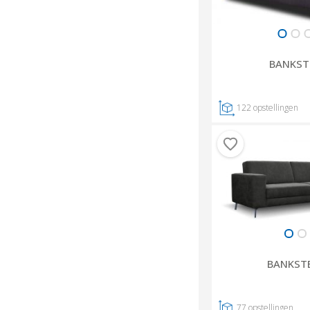
BANKST
122
opstellingen
BANKST
77
opstellingen