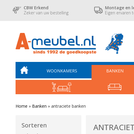
CBW Erkend
Montage en l
Zeker van uw bestelling
Eigen ervaren 
WOONKAMERS
BANKEN
Home
»
Banken
»
antraciete banken
Sorteren
ANTRACIE