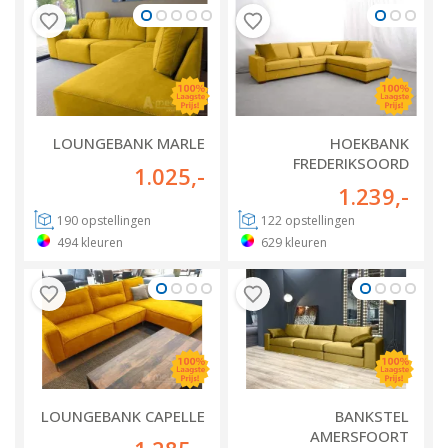
LOUNGEBANK MARLE
HOEKBANK
FREDERIKSOORD
1.025
,-
1.239
,-
190
opstellingen
122
opstellingen
494
kleuren
629
kleuren
LOUNGEBANK CAPELLE
BANKSTEL
AMERSFOORT