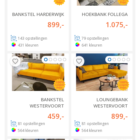
BANKSTEL HARDERWIJK
HOEKBANK FOLLEGA
899
,-
1.075
,-
143
opstellingen
79
opstellingen
431
kleuren
641
kleuren
BANKSTEL
LOUNGEBANK
WESTERVOORT
WESTERVOORT
459
,-
899
,-
81
opstellingen
81
opstellingen
564
kleuren
564
kleuren