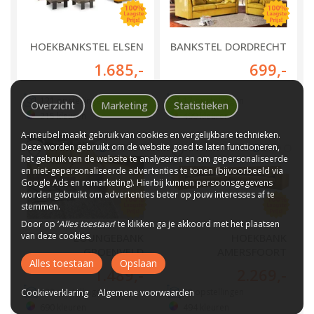
HOEKBANKSTEL ELSEN
BANKSTEL DORDRECHT
1.685
,-
699
,-
121
opstellingen
17
opstellingen
Overzicht
Marketing
Statistieken
215
kleuren
499
kleuren
A-meubel maakt gebruik van cookies en vergelijkbare technieken.
Deze worden gebruikt om de website goed te laten functioneren,
het gebruik van de website te analyseren en om gepersonaliseerde
en niet-gepersonaliseerde advertenties te tonen (bijvoorbeeld via
Google Ads en remarketing). Hierbij kunnen persoonsgegevens
worden gebruikt om advertenties beter op jouw interesses af te
stemmen.
Door op ‘
Alles toestaan
’ te klikken ga je akkoord met het plaatsen
van deze cookies.
LOUNGEBANK
HOEKBANK
GROENVELD
AMERSFOORT
Alles toestaan
Opslaan
1.489
,-
2.269
,-
Cookieverklaring
333
opstellingen
Algemene voorwaarden
88
opstellingen
690
kleuren
494
kleuren