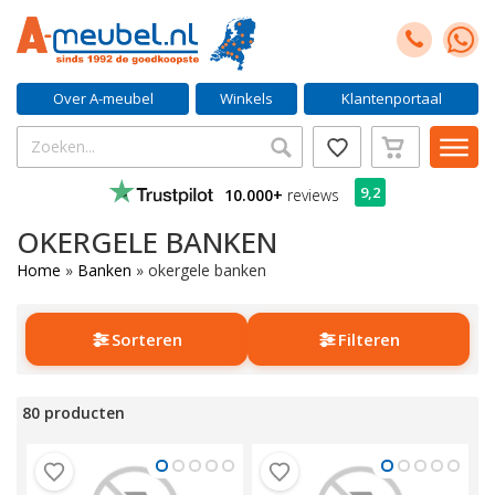
Over A-meubel
Winkels
Klantenportaal
9,2
10.000+
reviews
OKERGELE BANKEN
Home
»
Banken
»
okergele banken
Sorteren
Filteren
80 producten