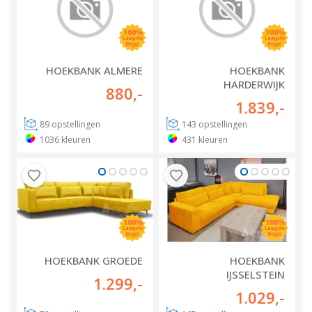
HOEKBANK ALMERE
HOEKBANK
HARDERWIJK
880
,-
1.839
,-
89
opstellingen
143
opstellingen
1036
kleuren
431
kleuren
HOEKBANK GROEDE
HOEKBANK
IJSSELSTEIN
1.299
,-
1.029
,-