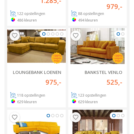
1.285
,-
979
,-
122
opstellingen
88
opstellingen
486
kleuren
494
kleuren
LOUNGEBANK LOENEN
BANKSTEL VENLO
975
,-
525
,-
118
opstellingen
123
opstellingen
629
kleuren
629
kleuren