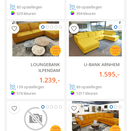
80
opstellingen
69
opstellingen
629
kleuren
494
kleuren
LOUNGEBANK
U-BANK ARNHEM
ILPENDAM
1.595
,-
1.239
,-
139
opstellingen
89
opstellingen
576
kleuren
1017
kleuren