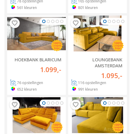
78
opstellingen
165
opstellingen
561
kleuren
801
kleuren
HOEKBANK BLARICUM
LOUNGEBANK
AMSTERDAM
1.099
,-
1.095
,-
76
opstellingen
116
opstellingen
652
kleuren
991
kleuren