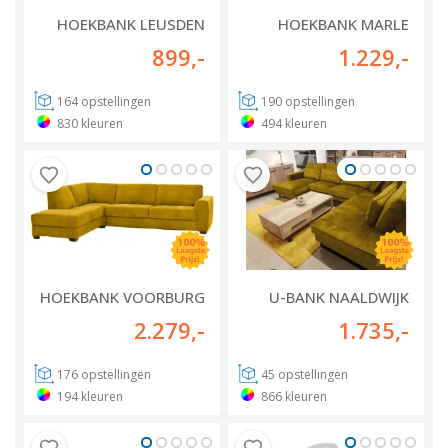
HOEKBANK LEUSDEN
HOEKBANK MARLE
899
,-
1.229
,-
164
opstellingen
190
opstellingen
830
kleuren
494
kleuren
HOEKBANK VOORBURG
U-BANK NAALDWIJK
2.279
,-
1.735
,-
176
opstellingen
45
opstellingen
194
kleuren
866
kleuren