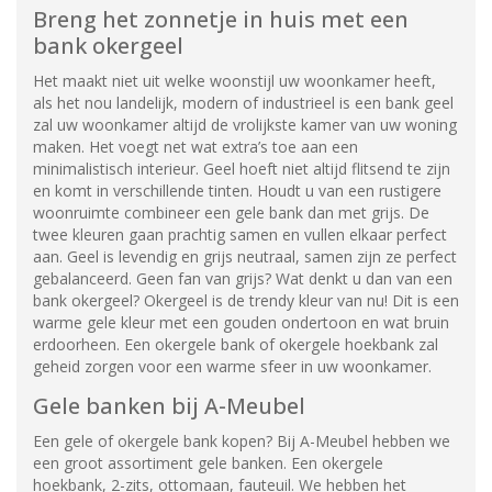
Breng het zonnetje in huis met een
bank okergeel
Het maakt niet uit welke woonstijl uw woonkamer heeft,
als het nou landelijk, modern of industrieel is een bank geel
zal uw woonkamer altijd de vrolijkste kamer van uw woning
maken. Het voegt net wat extra’s toe aan een
minimalistisch interieur. Geel hoeft niet altijd flitsend te zijn
en komt in verschillende tinten. Houdt u van een rustigere
woonruimte combineer een gele bank dan met grijs. De
twee kleuren gaan prachtig samen en vullen elkaar perfect
aan. Geel is levendig en grijs neutraal, samen zijn ze perfect
gebalanceerd. Geen fan van grijs? Wat denkt u dan van een
bank okergeel? Okergeel is de trendy kleur van nu! Dit is een
warme gele kleur met een gouden ondertoon en wat bruin
erdoorheen. Een okergele bank of okergele hoekbank zal
geheid zorgen voor een warme sfeer in uw woonkamer.
Gele banken bij A-Meubel
Een gele of okergele bank kopen? Bij A-Meubel hebben we
een groot assortiment gele banken. Een okergele
hoekbank, 2-zits, ottomaan, fauteuil. We hebben het