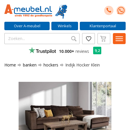
Over A-meubel
Winkels
Klantenportaal
9,2
10.000+
reviews
Home
banken
hockers
Indijk Hocker Klein