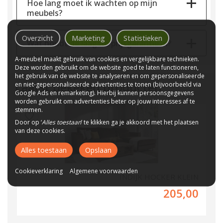
Hoe lang moet ik wachten op mijn
meubels?
Overzicht
Marketing
Statistieken
Wat houdt de laagste prijsgarantie in?
A-meubel maakt gebruik van cookies en vergelijkbare technieken.
Deze worden gebruikt om de website goed te laten functioneren,
het gebruik van de website te analyseren en om gepersonaliseerde
Laatst bekeken producten
en niet-gepersonaliseerde advertenties te tonen (bijvoorbeeld via
Google Ads en remarketing). Hierbij kunnen persoonsgegevens
worden gebruikt om advertenties beter op jouw interesses af te
stemmen.
Door op ‘
Alles toestaan
’ te klikken ga je akkoord met het plaatsen
van deze cookies.
Alles toestaan
Opslaan
Cookieverklaring
Algemene voorwaarden
INDIJK HOCKER KLEIN
205,00