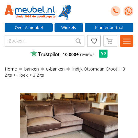
Over A-meubel
Winkels
Klantenportaal
9,2
10.000+
reviews
Home
banken
u-banken
Indijk Ottomaan Groot + 3
Zits + Hoek + 3 Zits