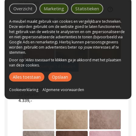
20
kleuren
Overzicht
Marketing
Statistieken
4.339,-
A-meubel maakt gebruik van cookies en vergelijkbare technieken.
Deze worden gebruikt om de website goed te laten functioneren,
het gebruik van de website te analyseren en om gepersonaliseerde
en niet-gepersonaliseerde advertenties te tonen (bijvoorbeeld via
Google Ads en remarketing). Hierbij kunnen persoonsgegevens
worden gebruikt om advertenties beter op jouw interesses af te
stemmen.
Door op ‘
Alles toestaan
’ te klikken ga je akkoord met het plaatsen
van deze cookies.
Bekijk overige 14 kleuren
Alles toestaan
Opslaan
EA CAT 5 Ikoo
Cookieverklaring
Algemene voorwaarden
22
kleuren
4.339,-