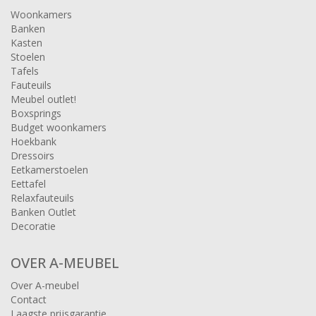
Woonkamers
Banken
Kasten
Stoelen
Tafels
Fauteuils
Meubel outlet!
Boxsprings
Budget woonkamers
Hoekbank
Dressoirs
Eetkamerstoelen
Eettafel
Relaxfauteuils
Banken Outlet
Decoratie
OVER A-MEUBEL
Over A-meubel
Contact
Laagste prijsgarantie