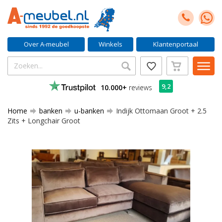
Over A-meubel
Winkels
Klantenportaal
9,2
10.000+
reviews
Home
banken
u-banken
Indijk Ottomaan Groot + 2.5
Zits + Longchair Groot