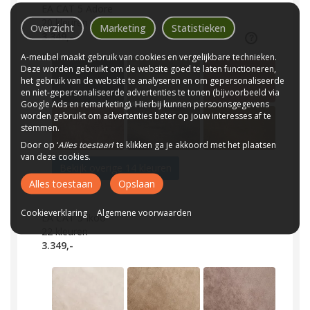
EA CAT 5 Adore
20
kleuren
Overzicht
Marketing
Statistieken
3.349,-
A-meubel maakt gebruik van cookies en vergelijkbare technieken.
Deze worden gebruikt om de website goed te laten functioneren,
het gebruik van de website te analyseren en om gepersonaliseerde
en niet-gepersonaliseerde advertenties te tonen (bijvoorbeeld via
Google Ads en remarketing). Hierbij kunnen persoonsgegevens
worden gebruikt om advertenties beter op jouw interesses af te
stemmen.
Door op ‘
Alles toestaan
’ te klikken ga je akkoord met het plaatsen
van deze cookies.
Bekijk overige 14 kleuren
Alles toestaan
Opslaan
Cookieverklaring
Algemene voorwaarden
EA CAT 5 Ikoo
22
kleuren
3.349,-