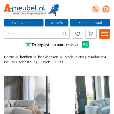
Over A-meubel
Winkels
Klantenportaal
9,2
10.000+
reviews
Home
banken
hoekbanken
Marle 2 Zits (1x Relax VSL
Incl. 1x Hoofdsteun) + Hoek + 2 Zits