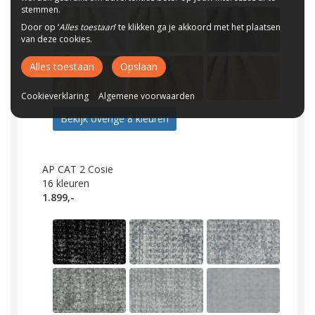
stemmen.
Door op ‘
Alles toestaan
’ te klikken ga je akkoord met het plaatsen
van deze cookies.
Alles toestaan
Opslaan
Cookieverklaring
Algemene voorwaarden
Bekijk overige 8 kleuren
AP CAT 2 Cosie
16
kleuren
1.899,-