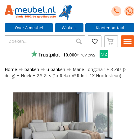
Over A-meubel
Winkels
Klantenportaal
9,2
10.000+
reviews
Home
banken
u-banken
Marle Longchair + 3 Zits (2
delig) + Hoek + 2.5 Zits (1x Relax VSR Incl. 1X Hoofdsteun)