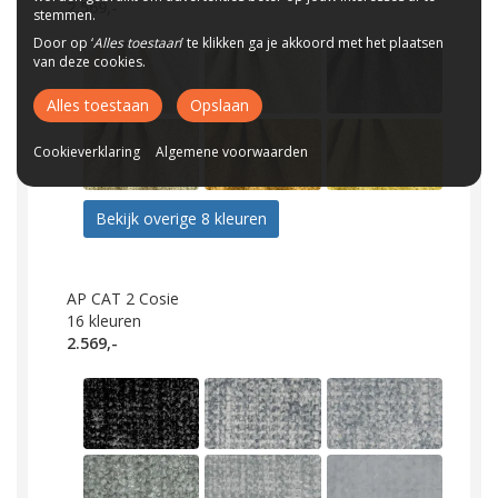
2.569,-
stemmen.
Door op ‘
Alles toestaan
’ te klikken ga je akkoord met het plaatsen
van deze cookies.
Alles toestaan
Opslaan
Cookieverklaring
Algemene voorwaarden
Bekijk overige 8 kleuren
AP CAT 2 Cosie
16
kleuren
2.569,-