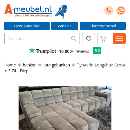
Over A-meubel
Winkels
Klantenportaal
9,2
10.000+
reviews
Home
banken
loungebanken
Tynaarlo Longchair Groot
+ 3 Zits Diep