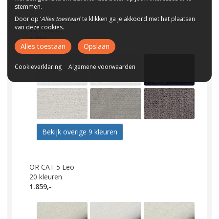
stemmen.
Door op ‘
Alles toestaan
’ te klikken ga je akkoord met het plaatsen
OR CAT 5 Alia
van deze cookies.
15
kleuren
1.859,-
Alles toestaan
Opslaan
Cookieverklaring
Algemene voorwaarden
Bekijk overige 9 kleuren
OR CAT 5 Leo
20
kleuren
1.859,-