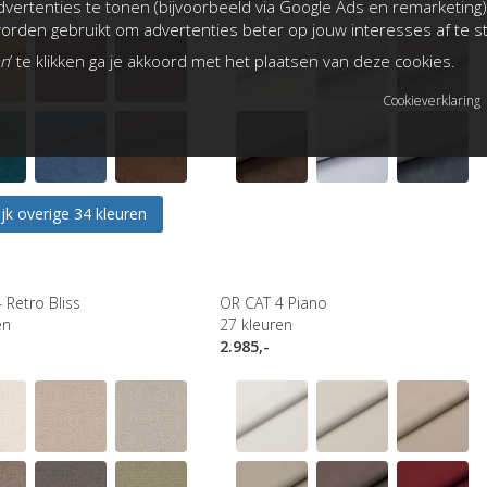
vertenties te tonen (bijvoorbeeld via Google Ads en remarketing)
rden gebruikt om advertenties beter op jouw interesses af te 
an
’ te klikken ga je akkoord met het plaatsen van deze cookies.
Cookieverklaring
jk overige 34 kleuren
 Retro Bliss
OR CAT 4 Piano
en
27
kleuren
2.985,-