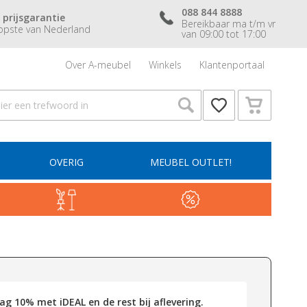
088 844 8888
 prijsgarantie
Bereikbaar ma t/m vr
pste van Nederland
van 09:00 tot 17:00
Over A-meubel
Winkels
Klantenportaal
OVERIG
MEUBEL OUTLET!
g 10% met iDEAL en de rest bij aflevering.