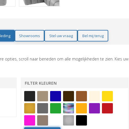
leding
Showrooms
Stel uw vraag
Bel mij terug
e opties, scroll naar beneden om alle mogelijkheden te zien. Kies uw
FILTER KLEUREN