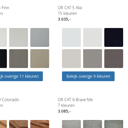
 Finn
OR CAT 5 Alia
en
15
kleuren
3.035,-
jk overige 11 kleuren
Bekijk overige 9 kleuren
9 Colorado
OR CAT 6 Brave Me
en
7
kleuren
3.085,-