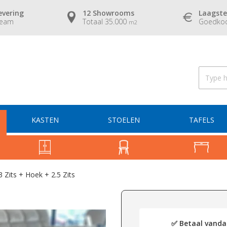
evering
12 Showrooms
Laagste
team
Totaal 35.000
Goedkoo
m2
KASTEN
STOELEN
TAFELS
 Zits + Hoek + 2.5 Zits
✅ Betaal vandaa