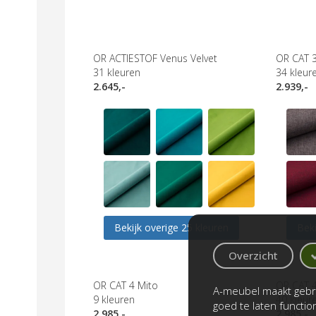
OR ACTIESTOF Venus Velvet
OR CAT 3
31
kleuren
34
kleur
2.645,-
2.939,-
Bekijk overige 25 kleuren
Beki
Overzicht
OR CAT 4 Mito
OR CAT 
A-meubel maakt gebru
9
kleuren
40
kleur
goed te laten functi
2.985,-
2.985,-