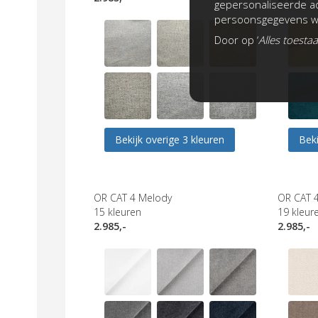
gepersonaliseerde ad
persoonsgegevens wo
Door op ‘
Alles toesta
Bekijk overige 3 kleuren
Beki
OR CAT 4 Melody
OR CAT 4
15
kleuren
19
kleur
2.985,-
2.985,-