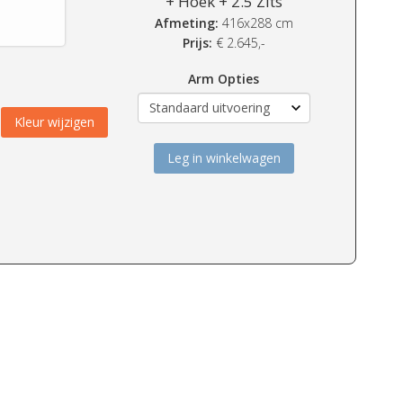
+ Hoek + 2.5 Zits
Afmeting:
416x288 cm
Prijs:
€
2.645,-
Arm Opties
Kleur wijzigen
Leg in winkelwagen