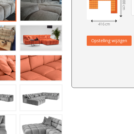
288 cm
416 cm
Opstelling wijzigen