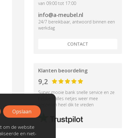
van 09:00 tot 17:00
info@a-meubel.nl
24/7 bereikbaar, antwoord binnen een
werkdag
CONTACT
Klanten beoordeling
9,2
Super mooie bank snelle service en ze
hebben alles netjes weer mee
genomen heel dik te vreden
Opslaan
kt om de website
liseerde en niet-