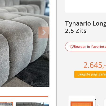
Tynaarlo Long
2.5 Zits
Bewaar in favoriet
2.645,
Laagste prijs gara