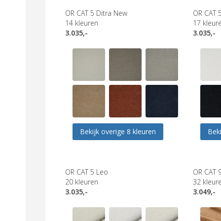
OR CAT 5 Ditra New
OR CAT 5
14
kleuren
17
kleur
3.035,-
3.035,-
Bekijk overige 8 kleuren
Beki
OR CAT 5 Leo
OR CAT 
20
kleuren
32
kleur
3.035,-
3.049,-