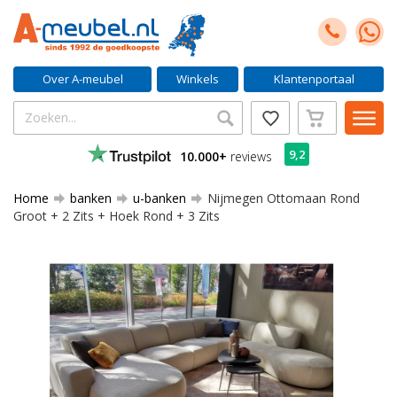
Over A-meubel
Winkels
Klantenportaal
9,2
10.000+
reviews
Home
banken
u-banken
Nijmegen Ottomaan Rond
Groot + 2 Zits + Hoek Rond + 3 Zits