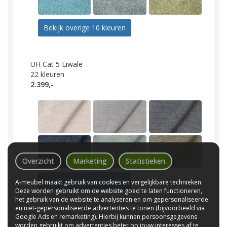
Bekijk overige 10 kleuren
UH Cat 5 Liwale
22
kleuren
2.399,-
Overzicht
Marketing
Statistieken
Bekijk overige 16 kleuren
A-meubel maakt gebruik van cookies en vergelijkbare technieken.
Deze worden gebruikt om de website goed te laten functioneren,
het gebruik van de website te analyseren en om gepersonaliseerde
en niet-gepersonaliseerde advertenties te tonen (bijvoorbeeld via
Google Ads en remarketing). Hierbij kunnen persoonsgegevens
UH Cat 5 Urban
worden gebruikt om advertenties beter op jouw interesses af te