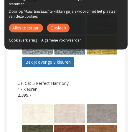
14
kleuren
stemmen.
2.399,-
Door op ‘
Alles toestaan
’ te klikken ga je akkoord met het plaatsen
van deze cookies.
Alles toestaan
Opslaan
Cookieverklaring
Algemene voorwaarden
Bekijk overige 8 kleuren
UH Cat 5 Perfect Harmony
17
kleuren
2.399,-