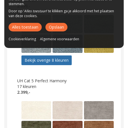
14
kleuren
stemmen.
2.399,-
Door op ‘
Alles toestaan
’ te klikken ga je akkoord met het plaatsen
van deze cookies.
Alles toestaan
Opslaan
Cookieverklaring
Algemene voorwaarden
Bekijk overige 8 kleuren
UH Cat 5 Perfect Harmony
17
kleuren
2.399,-