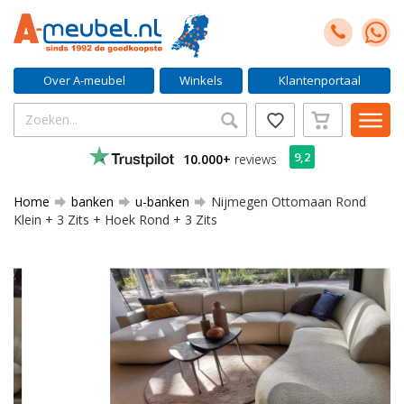
Over A-meubel
Winkels
Klantenportaal
9,2
10.000+
reviews
Home
banken
u-banken
Nijmegen Ottomaan Rond
Klein + 3 Zits + Hoek Rond + 3 Zits