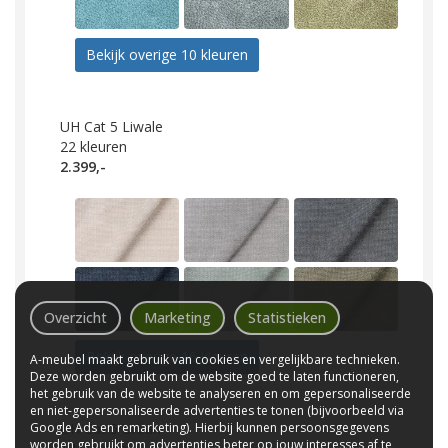
Bekijk overige 10 kleuren
UH Cat 5 Liwale
22
kleuren
2.399,-
Overzicht
Marketing
Statistieken
Bekijk overige 16 kleuren
A-meubel maakt gebruik van cookies en vergelijkbare technieken.
Deze worden gebruikt om de website goed te laten functioneren,
het gebruik van de website te analyseren en om gepersonaliseerde
en niet-gepersonaliseerde advertenties te tonen (bijvoorbeeld via
Google Ads en remarketing). Hierbij kunnen persoonsgegevens
UH Cat 5 Urban
worden gebruikt om advertenties beter op jouw interesses af te