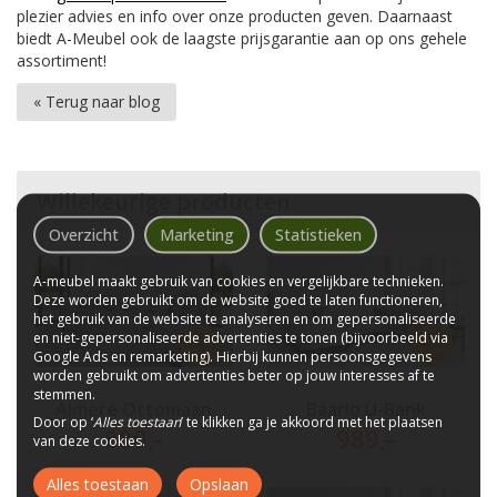
plezier advies en info over onze producten geven. Daarnaast
biedt A-Meubel ook de laagste prijsgarantie aan op ons gehele
assortiment!
« Terug naar blog
Willekeurige producten
Overzicht
Marketing
Statistieken
A-meubel maakt gebruik van cookies en vergelijkbare technieken.
Deze worden gebruikt om de website goed te laten functioneren,
het gebruik van de website te analyseren en om gepersonaliseerde
en niet-gepersonaliseerde advertenties te tonen (bijvoorbeeld via
Google Ads en remarketing). Hierbij kunnen persoonsgegevens
worden gebruikt om advertenties beter op jouw interesses af te
stemmen.
Almere Ottomaan
Baarlo U-Bank
Door op ‘
Alles toestaan
’ te klikken ga je akkoord met het plaatsen
880
,-
989
,-
van deze cookies.
Alles toestaan
Opslaan