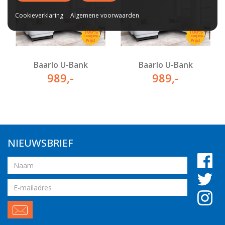
Cookieverklaring
Algemene voorwaarden
Baarlo U-Bank
Baarlo U-Bank
989
,-
989
,-
NIEUWSBRIEF
Naam
Email
adres