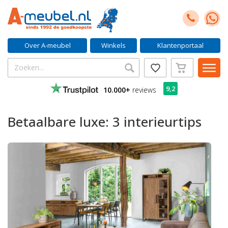
Over A-meubel
Winkels
Klantenportaal
9,2
10.000+
reviews
Betaalbare luxe: 3 interieurtips