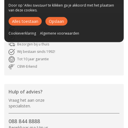
Door op ‘
Alles toestaan
’ te klikken ga je akkoord met het plaatsen
van deze cookies.
Waarom
A-meubel
?
Alles toestaan
Opslaan
Laagste prijs van NL
Cookieverklaring
Algemene voorwaarden
Gratis parkeerplaats
Bezorgen bij u thuis
Wij bestaan sinds 1992!
Tot 10 jaar garantie
CBW-Erkend
Hulp of advies?
Vraag het aan onze
specialisten.
088 844 8888
Bereikbaar ma t/m vr