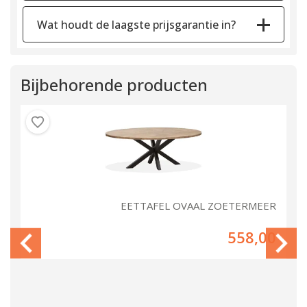
Wat houdt de laagste prijsgarantie in?
Bijbehorende producten
ER
EETTAFEL OVAAL ZOETERMEER
00
558,00