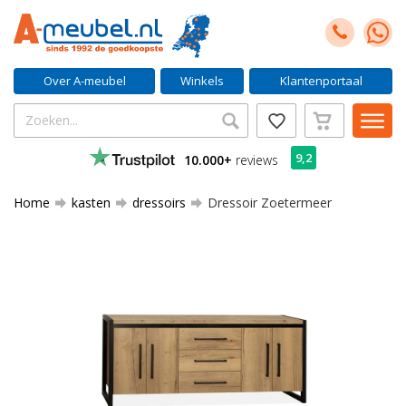
Over A-meubel
Winkels
Klantenportaal
9,2
10.000+
reviews
Home
kasten
dressoirs
Dressoir Zoetermeer