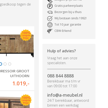
rs goedkoop tegen de
Gratis parkeerplaats
Bezorgen bij u thuis
Wij bestaan sinds 1992!
Tot 10 jaar garantie
CBW-Erkend
Hulp of advies?
Vraag het aan onze
specialisten.
DRESSOIR GROOT
088 844 8888
UITHOORN
Bereikbaar ma t/m vr
1.019
,-
van 09:00 tot 17:00
info@a-meubel.nl
24/7 bereikbaar, antwoord
binnen een werkdag