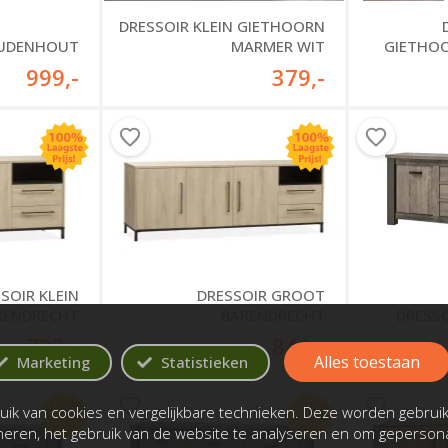
DRESSOIR KLEIN GIETHOORN
N UDENHOUT
MARMER WIT
GIETHO
999
,-
379
,-
SOIR KLEIN
DRESSOIR GROOT
RENDRECHT
BARENDRECHT
DRESSO
723
,-
841
,-
Alles toestaan
Marketing
Statistieken
ik van cookies en vergelijkbare technieken. Deze worden gebrui
oneren, het gebruik van de website te analyseren en om gepersona