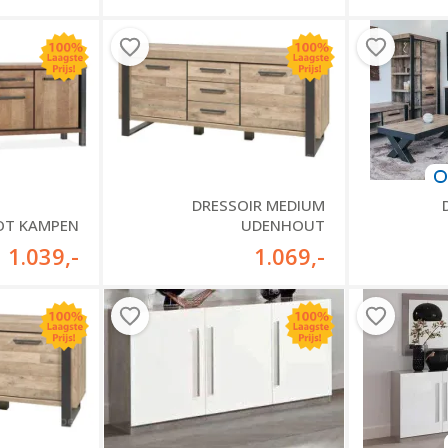
DRESSOIR MEDIUM
OT KAMPEN
UDENHOUT
1.039
,-
1.069
,-