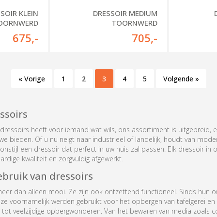
SOIR KLEIN
DRESSOIR MEDIUM
OORNWERD
TOORNWERD
675
,-
705
,-
« Vorige
1
2
3
4
5
Volgende »
ssoirs
dressoirs heeft voor iemand wat wils, ons assortiment is uitgebreid, e
e we bieden. Of u nu neigt naar industrieel of landelijk, houdt van moder
stijl een dressoir dat perfect in uw huis zal passen. Elk dressoir in o
dige kwaliteit en zorgvuldig afgewerkt.
bruik van dressoirs
meer dan alleen mooi. Ze zijn ook ontzettend functioneel. Sinds hun o
e voornamelijk werden gebruikt voor het opbergen van tafelgerei en 
d tot veelzijdige opbergwonderen. Van het bewaren van media zoals cd'