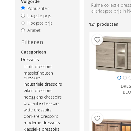
Volgorde
Ruime collectie dres
Populariteit
allerlaagste prijs in 
Laagste prijs
Hoogste prijs
121 producten
Alfabet
Filteren
Categorieën
Dressoirs
lichte dressoirs
massief houten
dressoirs
industriele dressoirs
DRES
eiken dressoirs
BL
hoogglans dressoirs
brocante dressoirs
witte dressoirs
donkere dressoirs
moderne dressoirs
klassieke dressoirs