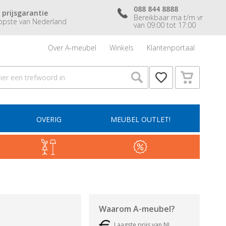
088 844 8888
 prijsgarantie
Bereikbaar ma t/m vr
pste van Nederland
van 09:00 tot 17:00
Over A-meubel
Winkels
Klantenportaal
OVERIG
MEUBEL OUTLET!
Waarom
A-meubel
?
Laagste prijs van NL