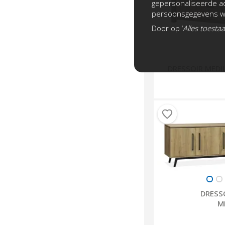
gepersonaliseerde ad
persoonsgegevens wo
Door op ‘
Alles toesta
DRESSOIR MED
DRESS
M