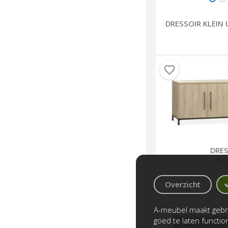
DRESSOIR KLEI
DRES
BA
Overzicht
A-meubel maakt gebru
goed te laten functi