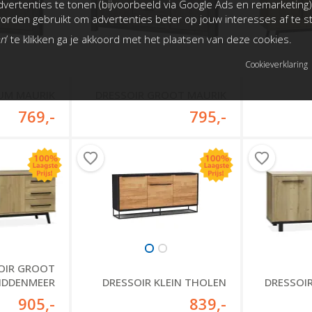
vertenties te tonen (bijvoorbeeld via Google Ads en remarketing)
rden gebruikt om advertenties beter op jouw interesses af te 
an
’ te klikken ga je akkoord met het plaatsen van deze cookies.
Cookieverklaring
IUM MAURIK
DRESSOIR GROOT MAURIK
769
,-
795
,-
OIR GROOT
IDDENMEER
DRESSOIR KLEIN THOLEN
DRESSOI
905
,-
839
,-