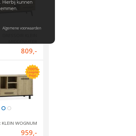
. Hierbij kunnen
stemmen.
Algemene voorwaarden
DRESSOIR KLEIN
MIDDENMEER
809
,-
R KLEIN WOGNUM
959
,-