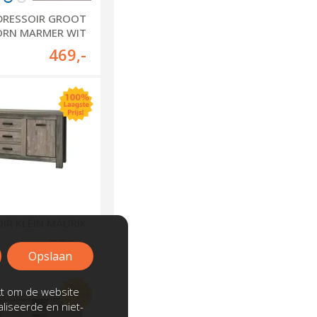
DRESSOIR GROOT
ORN MARMER WIT
469
,-
IR KLEIN MAURIK
739
,-
Opslaan
kt om de website
liseerde en niet-