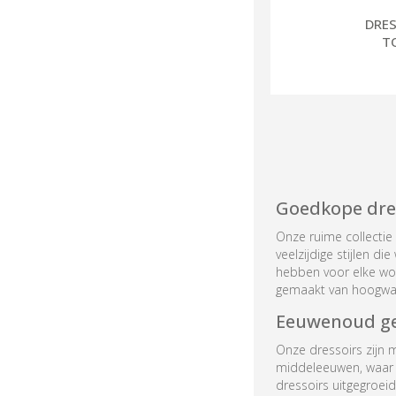
DRES
T
Goedkope dre
Onze ruime collectie 
veelzijdige stijlen di
hebben voor elke woon
gemaakt van hoogwaar
Eeuwenoud ge
Onze dressoirs zijn 
middeleeuwen, waar z
dressoirs uitgegroei