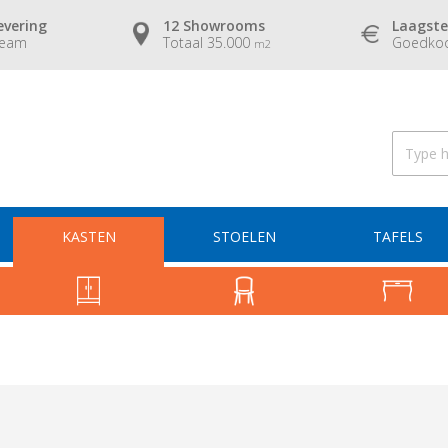
evering
12 Showrooms
Laagste
team
Totaal 35.000
Goedkoo
m2
KASTEN
STOELEN
TAFELS