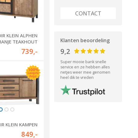
CONTACT
IR KLEIN ALPHEN
Klanten beoordeling
RANJE TEAKHOUT
739
,-
9,2
Super mooie bank snelle
service en ze hebben alles
netjes weer mee genomen
heel dik te vreden
IR KLEIN KAMPEN
849
,-