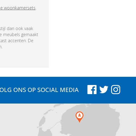
ele woonkamersets
.
tijl dan ook vaak
ste meubels gemaakt
kast accenten. De
n.
OLG ONS
OP SOCIAL MEDIA
.