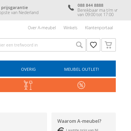
088 844 8888
 prijsgarantie
Bereikbaar ma t/m vr
pste van Nederland
van 09:00 tot 17:00
Over A-meubel
Winkels
Klantenportaal
OVERIG
MEUBEL OUTLET!
Waarom
A-meubel
?
Laagste prijs van NL