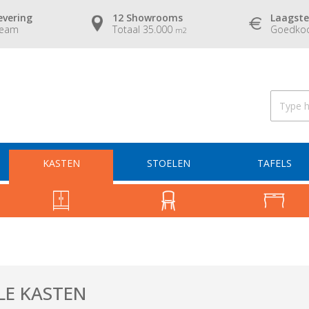
evering
12 Showrooms
Laagste
team
Totaal 35.000
Goedkoo
m2
KASTEN
STOELEN
TAFELS
LE KASTEN