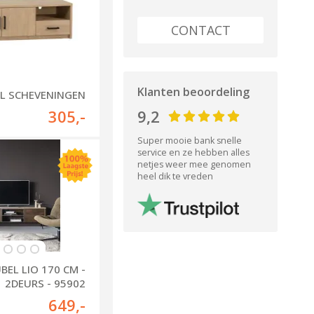
CONTACT
Klanten beoordeling
L SCHEVENINGEN
305
,-
9,2
Super mooie bank snelle
service en ze hebben alles
netjes weer mee genomen
heel dik te vreden
BEL LIO 170 CM -
2DEURS - 95902
649
,-