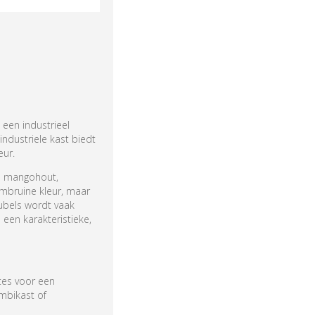
 een industrieel
ndustriele kast biedt
eur.
ls mangohout,
rmbruine kleur, maar
eubels wordt vaak
een karakteristieke,
tes voor een
ombikast of