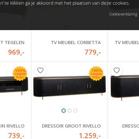
an
’ te klikken ga je akkoord met het plaatsen van deze cookies.
Cookieverklaring
T TEGELEN
TV MEUBEL CORBETTA
TV MEUBE
969
,-
779
,-
IN RIVELLO
DRESSOIR GROOT RIVELLO
DRESSO
739
,-
1.259
,-