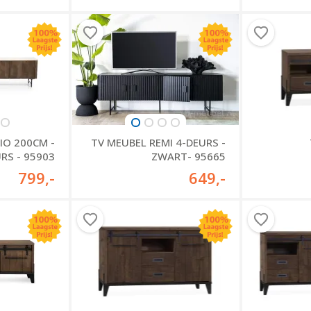
IO 200CM -
TV MEUBEL REMI 4-DEURS -
RS - 95903
ZWART- 95665
799
,-
649
,-