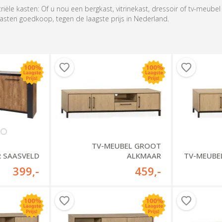
triële kasten: Of u nou een bergkast, vitrinekast, dressoir of tv-meubel
kasten goedkoop, tegen de laagste prijs in Nederland.
TV-MEUBEL GROOT
R SAASVELD
ALKMAAR
TV-MEUBE
399
,-
459
,-