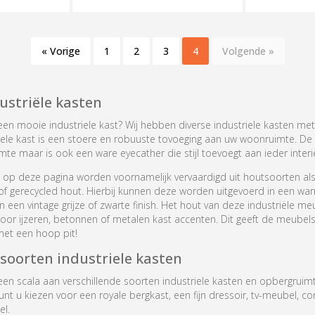
« Vorige
1
2
3
4
Volgende »
striële kasten
en mooie industriele kast? Wij hebben diverse industriele kasten met
riele kast is een stoere en robuuste tovoeging aan uw woonruimte. De i
mte maar is ook een ware eyecather die stijl toevoegt aan ieder interi
n op deze pagina worden voornamelijk vervaardigd uit houtsoorten a
of gerecycled hout. Hierbij kunnen deze worden uitgevoerd in een wa
 in een vintage grijze of zwarte finish. Het hout van deze industriële m
r ijzeren, betonnen of metalen kast accenten. Dit geeft de meubels 
met een hoop pit!
 soorten industriele kasten
 een scala aan verschillende soorten industriele kasten en opbergruim
kunt u kiezen voor een royale bergkast, een fijn dressoir, tv-meubel, c
eel.