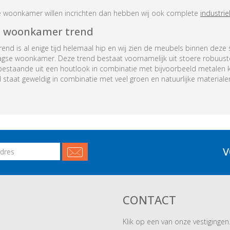
e woonkamer willen incrichten dan hebben wij ook complete
industri
le woonkamer trend
end is al enige tijd helemaal hip en wij zien de meubels binnen deze s
agse woonkamer. Deze trend bestaat voornamelijk uit stoere robuu
bestaande uit een houtlook in combinatie met bijvoorbeeld metalen 
d staat geweldig in combinatie met veel groen en natuurlijke materiale
V
CONTACT
Klik op een van onze vestigingen