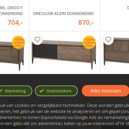
BEL GROOT
ONKEREIND
DRESSOIR KLEIN DONKEREIND
704
,-
870
,-
Alles toestaan
Marketing
Statistieken
IN TEGELEN
TV MEUBEL GROOT TEGELEN
DRESSOI
509
,-
565
,-
ik van cookies en vergelijkbare technieken. Deze worden gebrui
oneren, het gebruik van de website te analyseren en om gepersona
vertenties te tonen (bijvoorbeeld via Google Ads en remarketing)
rden gebruikt om advertenties beter op jouw interesses af te 