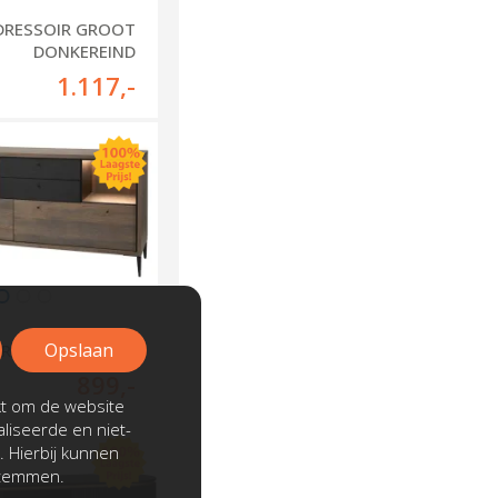
DRESSOIR GROOT
DONKEREIND
1.117
,-
Opslaan
R KLEIN TEGELEN
899
,-
kt om de website
liseerde en niet-
. Hierbij kunnen
stemmen.