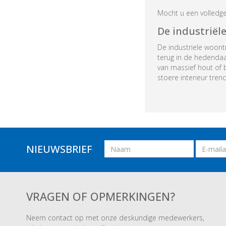
Mocht u een volledg
De industrië
De industriele woontr
terug in de hedenda
van massief hout of 
stoere interieur tren
Naam
Email
NIEUWSBRIEF
adres
VRAGEN OF OPMERKINGEN?
Neem contact op met onze deskundige medewerkers,