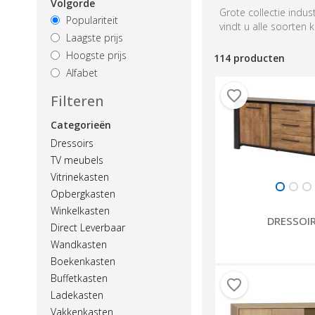
Volgorde
Grote collectie indus
Populariteit
vindt u alle soorten 
Laagste prijs
Hoogste prijs
114 producten
Alfabet
Filteren
Categorieën
Dressoirs
TV meubels
Vitrinekasten
Opbergkasten
Winkelkasten
DRESSOI
Direct Leverbaar
Wandkasten
Boekenkasten
Buffetkasten
Ladekasten
Vakkenkasten