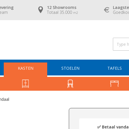
evering
12 Showrooms
Laagste
team
Totaal 35.000
Goedkoo
m2
KASTEN
STOELEN
TAFELS
ndaal
✅ Betaal vandaa