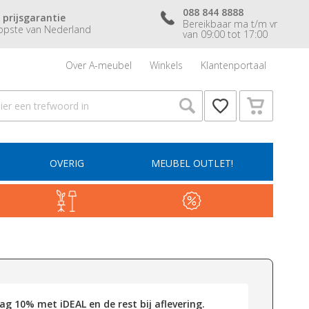
088 844 8888
 prijsgarantie
Bereikbaar ma t/m vr
pste van Nederland
van 09:00 tot 17:00
Over A-meubel
Winkels
Klantenportaal
OVERIG
MEUBEL OUTLET!
g 10% met iDEAL en de rest bij aflevering.