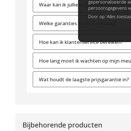
gepersonaliseerde ad
Waar kan ik jullie woonwinkels bezoek
persoonsgegevens wo
Door op ‘
Alles toesta
Welke garanties biedt A-meubel?
Hoe kan ik klantenservice bereiken?
Hoe lang moet ik wachten op mijn meu
Wat houdt de laagste prijsgarantie in?
Bijbehorende producten