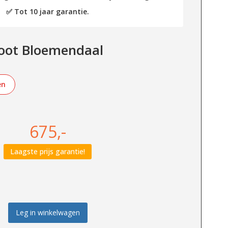
✅ Tot 10 jaar garantie.
oot Bloemendaal
en
675,-
Laagste prijs garantie!
Leg in winkelwagen