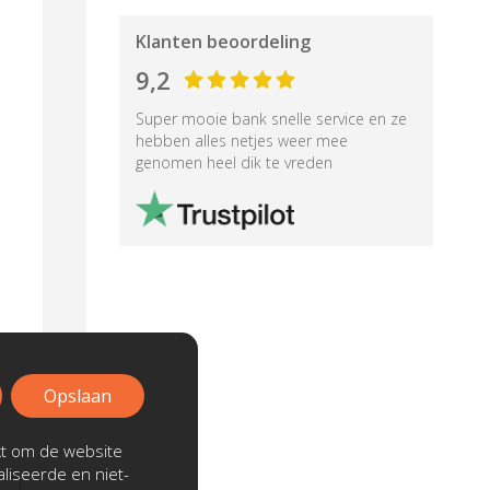
Klanten beoordeling
9,2
Super mooie bank snelle service en ze
hebben alles netjes weer mee
genomen heel dik te vreden
Opslaan
kt om de website
liseerde en niet-