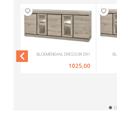
ENDAAL
BLOEMENDAAL DRESSOIR DR1
B
CHTGRIJS
75,00
1025,00