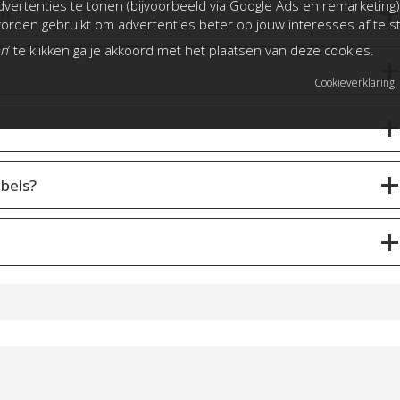
vertenties te tonen (bijvoorbeeld via Google Ads en remarketing)
en
rden gebruikt om advertenties beter op jouw interesses af te 
an
’ te klikken ga je akkoord met het plaatsen van deze cookies.
Cookieverklaring
bels?