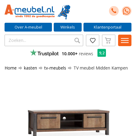
Over A-meubel
Winkels
Klantenportaal
9,2
10.000+
reviews
Home
kasten
tv-meubels
TV meubel Midden Kampen