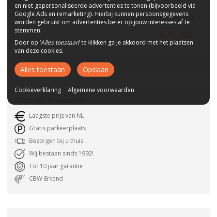
en niet-gepersonaliseerde advertenties te tonen (bijvoorbeeld via
Google Ads en remarketing). Hierbij kunnen persoonsgegevens
TV MEUBEL MIDDEN KAMPEN
worden gebruikt om advertenties beter op jouw interesses af te
stemmen.
575,00
Door op ‘
Alles toestaan
’ te klikken ga je akkoord met het plaatsen
van deze cookies.
Alles toestaan
Opslaan
Cookieverklaring
Algemene voorwaarden
Waarom
A-meubel
?
Laagste prijs van NL
Gratis parkeerplaats
Bezorgen bij u thuis
Wij bestaan sinds 1992!
Tot 10 jaar garantie
CBW-Erkend