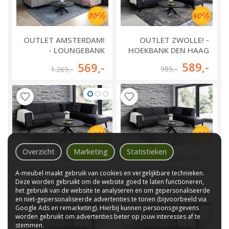
OUTLET AMSTERDAM!
OUTLET ZWOLLE! -
- LOUNGEBANK
HOEKBANK DEN HAAG
HEERLEN
589
,-
569
,-
985
,-
1.269
,-
Overzicht
Marketing
Statistieken
OUTLET NIJMEGEN! -
OUTLET EINDHOVEN! -
HOEKBANK DEN HAAG
HOEKBANK DEN HAAG
A-meubel maakt gebruik van cookies en vergelijkbare technieken.
Deze worden gebruikt om de website goed te laten functioneren,
539
,-
539
,-
985
,-
985
,-
het gebruik van de website te analyseren en om gepersonaliseerde
en niet-gepersonaliseerde advertenties te tonen (bijvoorbeeld via
Google Ads en remarketing). Hierbij kunnen persoonsgegevens
worden gebruikt om advertenties beter op jouw interesses af te
stemmen.