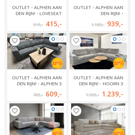
OUTLET - ALPHEN AAN
OUTLET - ALPHEN AAN
DEN RIJN! - LOVESEAT
DEN RIJN! -
ALMERE
AMSTERDAM
415
,-
939
,-
519
,-
1.180
,-
LONGCHAIR GROOT +
2.5 ZITS
OUTLET - ALPHEN AAN
OUTLET - ALPHEN AAN
DEN RIJN! - ALPHEN 3
DEN RIJN! - HOORN 3
ZITS
ZITS + OTTOMAAN
609
,-
1.239
,-
765
,-
1.555
,-