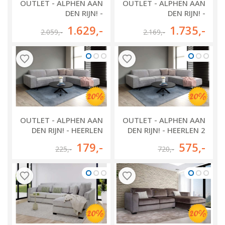
OUTLET - ALPHEN AAN
OUTLET - ALPHEN AAN
DEN RIJN! -
DEN RIJN! -
MOORDRECHT
MOORDRECHT
1.629
,-
1.735
,-
2.059
,-
2.169
,-
LONGCHAIR KLEIN + 2
LONGCHAIR ROND
ZITS + OTTOMAAN
KLEIN + 2 ZITS +
KLEIN
OTTOMAAN GROOT
OUTLET - ALPHEN AAN
OUTLET - ALPHEN AAN
DEN RIJN! - HEERLEN
DEN RIJN! - HEERLEN 2
HOCKER
ZITS BANK
179
,-
575
,-
225
,-
720
,-