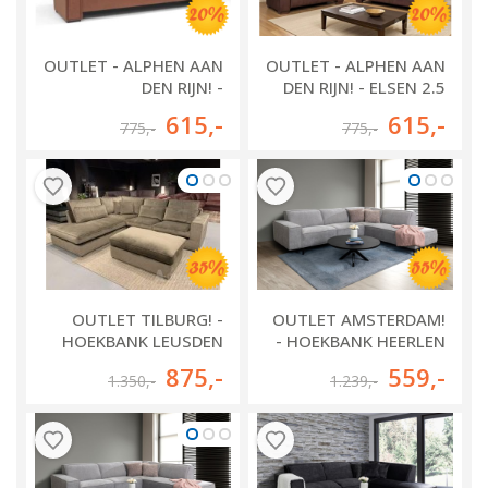
OUTLET - ALPHEN AAN
OUTLET - ALPHEN AAN
DEN RIJN! -
DEN RIJN! - ELSEN 2.5
PURMEREND 2.5 ZITS
ZITS + 2 ZITS
615
,-
615
,-
775
,-
775
,-
OUTLET TILBURG! -
OUTLET AMSTERDAM!
HOEKBANK LEUSDEN
- HOEKBANK HEERLEN
875
,-
559
,-
1.350
,-
1.239
,-