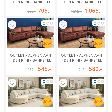
DEN RIJN! - BANKSTEL
DEN RIJN! - BANKSTEL
ROTTERDAM
OOSTRUM
705
,-
1.065
,-
885
,-
1.345
,-
OUTLET - ALPHEN AAN
OUTLET - ALPHEN AAN
DEN RIJN! - BANKSTEL
DEN RIJN! - BANKSTEL
WESTERVOORT
WESTERVOORT
545
,-
589
,-
689
,-
745
,-