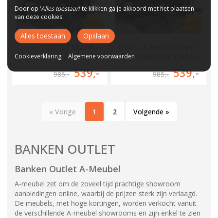
Door op ‘
Alles toestaan
’ te klikken ga je akkoord met het plaatsen
van deze cookies.
Alles toestaan
Opslaan
OUTLET DELFT! -
OUTLET APELDOORN! -
Cookieverklaring
HOEKBANK DEN HAAG
Algemene voorwaarden
HOEKBANK DEN HAAG
539
,-
539
,-
985
,-
985
,-
« Vorige
1
2
Volgende »
BANKEN OUTLET
Banken Outlet A-Meubel
A-meubel zet om de zoveel tijd prachtige showroom
aanbiedingen online, waarbij de prijzen sterk zijn verlaagd.
De meubels, met hoge kortingen, worden verkocht vanuit
de verschillende A-meubel showrooms en zijn enkel te zien