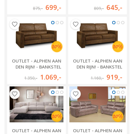
BLARICUM
VENLO
699
,-
645
,-
875
,-
809
,-
OUTLET - ALPHEN AAN
OUTLET - ALPHEN AAN
DEN RIJN! - BANKSTEL
DEN RIJN! - BANKSTEL
MATISSE
MATISSE
1.069
,-
919
,-
1.350
,-
1.160
,-
OUTLET - ALPHEN AAN
OUTLET - ALPHEN AAN