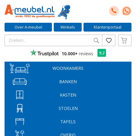
Over A-meubel
Winkels
Klantenportaal
9,2
10.000+
reviews
WOONKAMERS
BANKEN
KASTEN
STOELEN
TAFELS
OVERIG