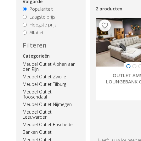
Volgorde
2 producten
Populariteit
Laagste prijs
Hoogste prijs
Alfabet
Filteren
Categorieën
Meubel Outlet Alphen aan
den Rijn
OUTLET AMS
Meubel Outlet Zwolle
LOUNGEBANK 
Meubel Outlet Tilburg
Meubel Outlet
Roosendaal
Meubel Outlet Nijmegen
Meubel Outlet
Leeuwarden
Meubel Outlet Enschede
Banken Outlet
Meubel Outlet
Heeft u uw loungebank