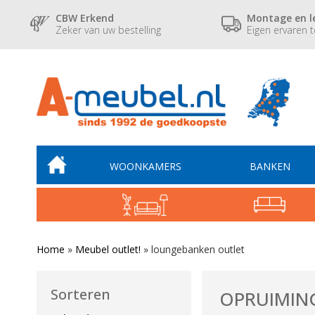
CBW Erkend
Montage en l
Zeker van uw bestelling
Eigen ervaren 
WOONKAMERS
BANKEN
Home
»
Meubel outlet!
»
loungebanken outlet
Sorteren
OPRUIMIN