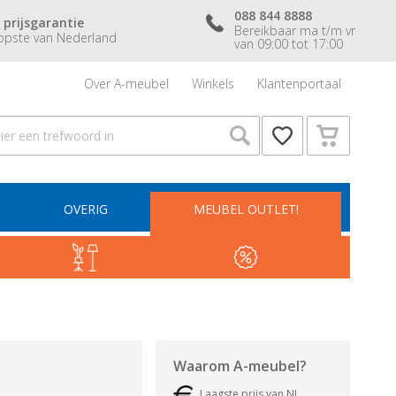
088 844 8888
 prijsgarantie
Bereikbaar ma t/m vr
pste van Nederland
van 09:00 tot 17:00
Over A-meubel
Winkels
Klantenportaal
OVERIG
MEUBEL OUTLET!
Waarom
A-meubel
?
Laagste prijs van NL