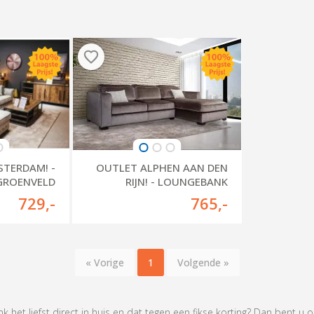
OUTLET ALPHEN AAN DEN
TERDAM! -
RIJN! - LOUNGEBANK
GROENVELD
ENSCHEDE
729
,-
765
,-
« Vorige
1
Volgende »
 het liefst direct in huis en dat tegen een fikse korting? Dan bent u o