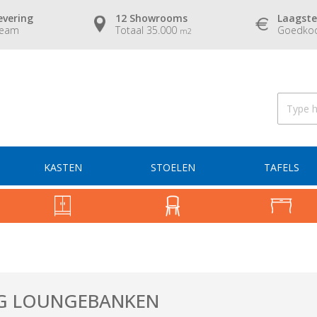
evering
12 Showrooms
Laagste
team
Totaal 35.000
Goedkoo
m2
KASTEN
STOELEN
TAFELS
G LOUNGEBANKEN