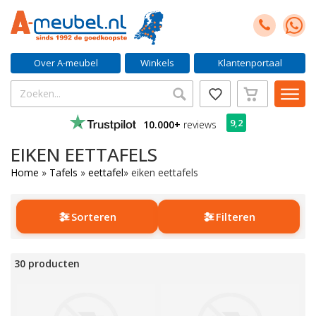
Over A-meubel
Winkels
Klantenportaal
9,2
10.000+
reviews
EIKEN EETTAFELS
Home
»
Tafels
»
eettafel
»
eiken eettafels
Sorteren
Filteren
30 producten