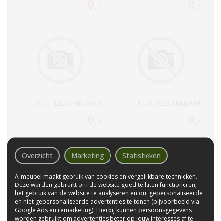
0
,-
0
,-
NIET BESCHIKBAAR
NIET BESCHIKBAAR
0
,-
0
,-
Overzicht
Marketing
Statistieken
A-meubel maakt gebruik van cookies en vergelijkbare technieken.
Deze worden gebruikt om de website goed te laten functioneren,
het gebruik van de website te analyseren en om gepersonaliseerde
en niet-gepersonaliseerde advertenties te tonen (bijvoorbeeld via
Google Ads en remarketing). Hierbij kunnen persoonsgegevens
NIET BESCHIKBAAR
NIET BESCHIKBAAR
worden gebruikt om advertenties beter op jouw interesses af te