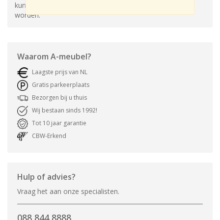
kunnen de eiken tafels in verschillende maten geleverd
worden.
Waarom
A-meubel
?
Laagste prijs van NL
Gratis parkeerplaats
Bezorgen bij u thuis
Wij bestaan sinds 1992!
Tot 10 jaar garantie
CBW-Erkend
Hulp of advies?
Vraag het aan onze specialisten.
088 844 8888