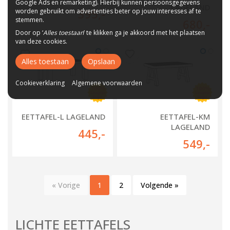
Google Ads en remarketing). Hierbij kunnen persoonsgegevens
LAGELAND
worden gebruikt om advertenties beter op jouw interesses af te
395
,-
stemmen.
680
,-
Door op ‘
Alles toestaan
’ te klikken ga je akkoord met het plaatsen
van deze cookies.
Alles toestaan
Opslaan
Cookieverklaring
Algemene voorwaarden
EETTAFEL-L LAGELAND
EETTAFEL-KM
LAGELAND
445
,-
549
,-
« Vorige
1
2
Volgende »
LICHTE EETTAFELS