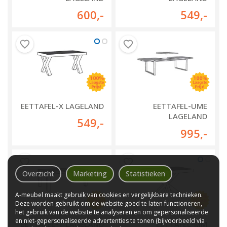
600
,-
549
,-
EETTAFEL-X LAGELAND
EETTAFEL-UME
LAGELAND
549
,-
(UITSCHUIFBAAR)
995
,-
Overzicht
Marketing
Statistieken
A-meubel maakt gebruik van cookies en vergelijkbare technieken.
Deze worden gebruikt om de website goed te laten functioneren,
het gebruik van de website te analyseren en om gepersonaliseerde
en niet-gepersonaliseerde advertenties te tonen (bijvoorbeeld via
EETTAFEL-T LAGELAND
EETTAFEL-MM