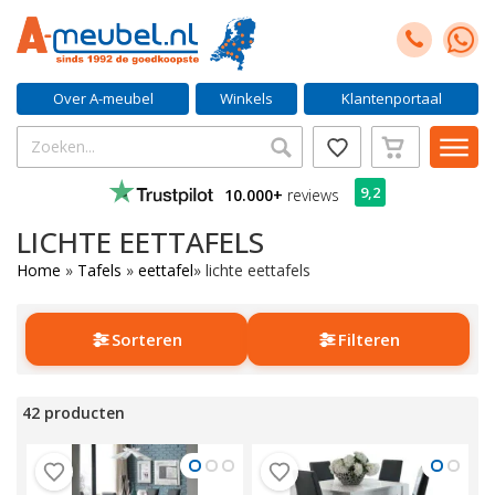
Over A-meubel
Winkels
Klantenportaal
9,2
10.000+
reviews
LICHTE EETTAFELS
Home
»
Tafels
»
eettafel
»
lichte eettafels
Sorteren
Filteren
42 producten