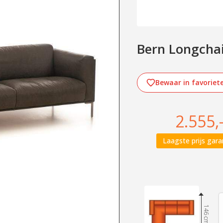
Bern Longchair
Bewaar in favoriet
2.555,
Laagste prijs gara
146 cm