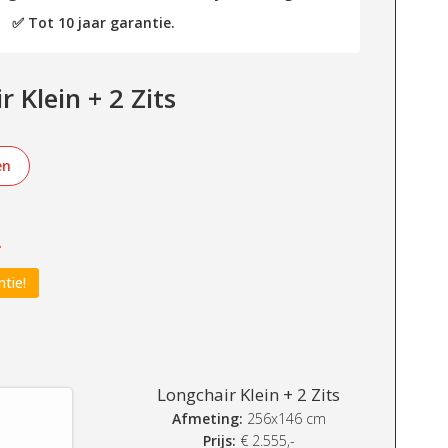
✅ Tot 10 jaar garantie.
 Klein + 2 Zits
en
-
ntie!
Longchair Klein + 2 Zits
Afmeting:
256x146 cm
Prijs:
€
2.555,-