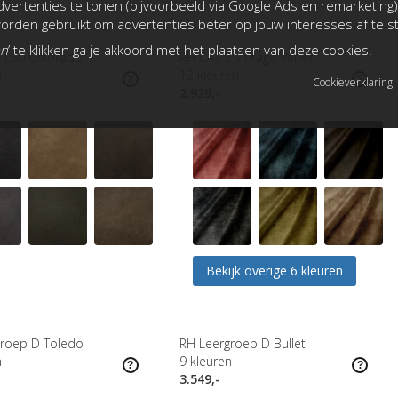
vertenties te tonen (bijvoorbeeld via Google Ads en remarketing)
rden gebruikt om advertenties beter op jouw interesses af te 
an
’ te klikken ga je akkoord met het plaatsen van deze cookies.
 L60 Colorado
RH CAT 2 Vintage Velvet
n
12
kleuren
Cookieverklaring
2.929,-
Bekijk overige 6 kleuren
groep D Toledo
RH Leergroep D Bullet
n
9
kleuren
3.549,-