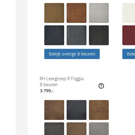
Bekijk overige 8 kleuren
Beki
RH Leergroep R Foggia
8
kleuren
3.799,-