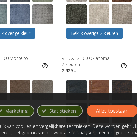
jk overige kleur
Bekijk overige 2 kleuren
 L60 Monteiro
RH CAT 2 L60 Oklahoma
n
7
kleuren
2.929,-
Alles toestaan
Marketing
Statistieken
ik van cookies en vergelijkbare technieken. Deze worden gebrui
Bekijk overige kleur
oneren, het gebruik van de website te analyseren en om gepersona