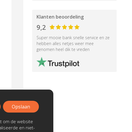
Klanten beoordeling
9,2
Super mooie bank snelle service en ze
hebben alles netjes weer mee
genomen heel dik te vreden
Opslaan
kt om de website
liseerde en niet-