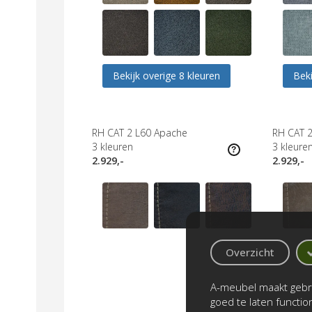
Bekijk overige 8 kleuren
Beki
RH CAT 2 L60 Apache
RH CAT 2
3
kleuren
3
kleure
2.929,-
2.929,-
Overzicht
A-meubel maakt gebru
goed te laten functi