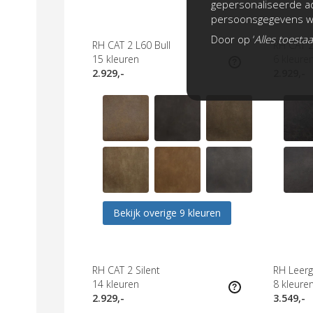
gepersonaliseerde ad
persoonsgegevens wo
Door op ‘
Alles toesta
RH CAT 2 L60 Bull
RH CAT 2
15
kleuren
6
kleure
2.929,-
2.929,-
Bekijk overige 9 kleuren
RH CAT 2 Silent
RH Leer
14
kleuren
8
kleure
2.929,-
3.549,-