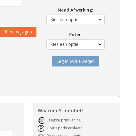
Naad Afwerking:
Kleur wijzigen
Poten
Leg in winkelwagen
Waarom
A-meubel
?
Laagste prijs van NL
Gratis parkeerplaats
Bezorgen bij u thuis