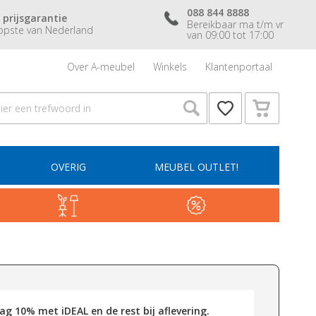
088 844 8888
 prijsgarantie
Bereikbaar ma t/m vr
pste van Nederland
van 09:00 tot 17:00
Over A-meubel
Winkels
Klantenportaal
OVERIG
MEUBEL OUTLET!
g 10% met iDEAL en de rest bij aflevering.