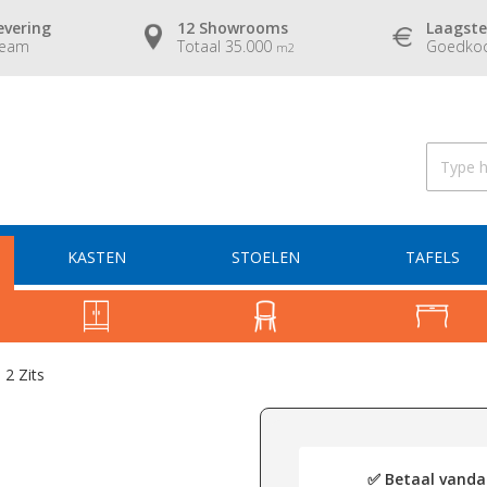
evering
12 Showrooms
Laagste
team
Totaal 35.000
Goedkoo
m2
KASTEN
STOELEN
TAFELS
 2 Zits
✅ Betaal vandaa