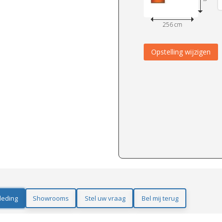
256 cm
Opstelling wijzigen
leding
Showrooms
Stel uw vraag
Bel mij terug