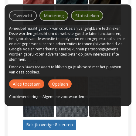
Overzicht
Marketing
Statistieken
A-meubel maakt gebruik van cookies en vergelijkbare technieken.
Bekijk overige 6 kleuren
Deze worden gebruikt om de website goed te laten functioneren,
het gebruik van de website te analyseren en om gepersonaliseerde
en niet-gepersonaliseerde advertenties te tonen (bijvoorbeeld via
Google Ads en remarketing). Hierbij kunnen persoonsgegevens
worden gebruikt om advertenties beter op jouw interesses af te
RH CAT 2 Silent
stemmen.
14
kleuren
Door op ‘
1.139,-
Alles toestaan
’ te klikken ga je akkoord met het plaatsen
van deze cookies.
Alles toestaan
Opslaan
Cookieverklaring
Algemene voorwaarden
Bekijk overige 8 kleuren