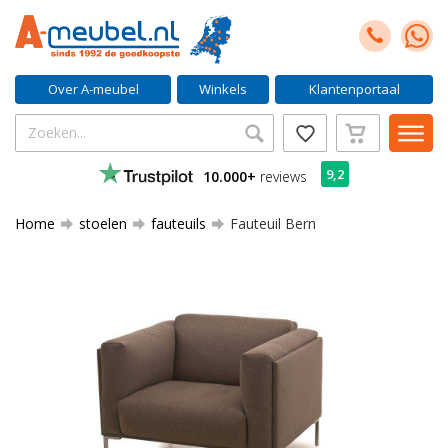
Over A-meubel
Winkels
Klantenportaal
9,2
10.000+
reviews
Home
stoelen
fauteuils
Fauteuil Bern