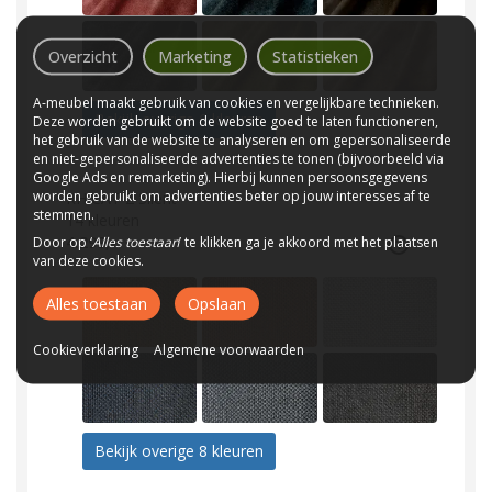
Overzicht
Marketing
Statistieken
A-meubel maakt gebruik van cookies en vergelijkbare technieken.
Bekijk overige 6 kleuren
Deze worden gebruikt om de website goed te laten functioneren,
het gebruik van de website te analyseren en om gepersonaliseerde
en niet-gepersonaliseerde advertenties te tonen (bijvoorbeeld via
Google Ads en remarketing). Hierbij kunnen persoonsgegevens
worden gebruikt om advertenties beter op jouw interesses af te
RH CAT 2 Silent
stemmen.
14
kleuren
Door op ‘
4.299,-
Alles toestaan
’ te klikken ga je akkoord met het plaatsen
van deze cookies.
Alles toestaan
Opslaan
Cookieverklaring
Algemene voorwaarden
Bekijk overige 8 kleuren