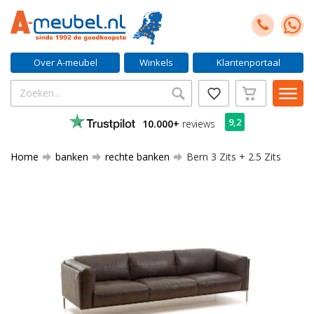
Over A-meubel
Winkels
Klantenportaal
9,2
10.000+
reviews
Home
banken
rechte banken
Bern 3 Zits + 2.5 Zits