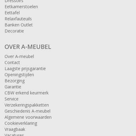
Dressoirs
Eetkamerstoelen
Eettafel
Relaxfauteuils
Banken Outlet
Decoratie
OVER A-MEUBEL
Over A-meubel
Contact
Laagste prijsgarantie
Openingstijden
Bezorging
Garantie
CBW erkend keurmerk
Service
Verzekeringspakketten
Geschiedenis A-meubel
Algemene voorwaarden
Cookieverklaring
Vraagbaak
Vacatures