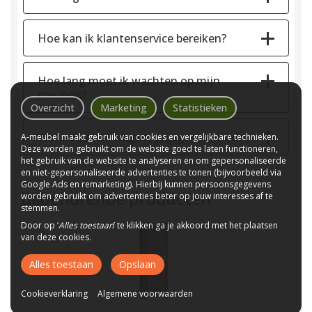
Hoe kan ik klantenservice bereiken?
Hoe lang moet ik wachten op mijn
meubels?
Overzicht
Marketing
Statistieken
Wat houdt de laagste prijsgarantie in?
A-meubel maakt gebruik van cookies en vergelijkbare technieken.
Deze worden gebruikt om de website goed te laten functioneren,
het gebruik van de website te analyseren en om gepersonaliseerde
en niet-gepersonaliseerde advertenties te tonen (bijvoorbeeld via
Google Ads en remarketing). Hierbij kunnen persoonsgegevens
Bijbehorende producten
worden gebruikt om advertenties beter op jouw interesses af te
stemmen.
Door op ‘
Alles toestaan
’ te klikken ga je akkoord met het plaatsen
van deze cookies.
Alles toestaan
Opslaan
Cookieverklaring
Algemene voorwaarden