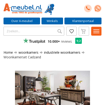
Over A-meubel
Winkels
Klantenportaal
9,2
10.000+
reviews
Home
woonkamers
industriele woonkamers
Woonkamerset Cadzand