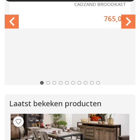
ND
CADZAND BROODKAST
00
765,00
Laatst bekeken producten