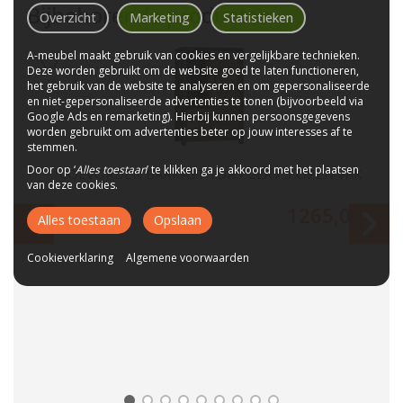
Bijbehorende producten
Overzicht
Marketing
Statistieken
A-meubel maakt gebruik van cookies en vergelijkbare technieken.
Deze worden gebruikt om de website goed te laten functioneren,
het gebruik van de website te analyseren en om gepersonaliseerde
en niet-gepersonaliseerde advertenties te tonen (bijvoorbeeld via
Google Ads en remarketing). Hierbij kunnen persoonsgegevens
worden gebruikt om advertenties beter op jouw interesses af te
stemmen.
Door op ‘
Alles toestaan
’ te klikken ga je akkoord met het plaatsen
EN
COEVORDEN BARKAST 1DR / 2LA / 3 OPEN VAK
van deze cookies.
AK
00
1265,00
Alles toestaan
Opslaan
Cookieverklaring
Algemene voorwaarden