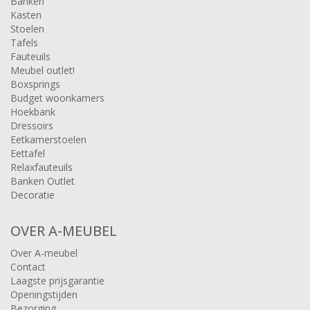
Banken
Kasten
Stoelen
Tafels
Fauteuils
Meubel outlet!
Boxsprings
Budget woonkamers
Hoekbank
Dressoirs
Eetkamerstoelen
Eettafel
Relaxfauteuils
Banken Outlet
Decoratie
OVER A-MEUBEL
Over A-meubel
Contact
Laagste prijsgarantie
Openingstijden
Bezorging