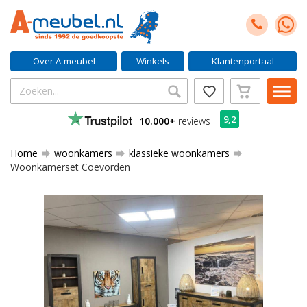
Over A-meubel
Winkels
Klantenportaal
9,2
10.000+
reviews
Home
woonkamers
klassieke woonkamers
Woonkamerset Coevorden