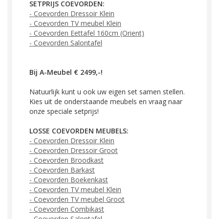
SETPRIJS COEVORDEN:
- Coevorden Dressoir Klein
- Coevorden TV meubel Klein
- Coevorden Eettafel 160cm
(Orient)
- Coevorden Salontafel
Bij A-Meubel € 2499,-!
Natuurlijk kunt u ook uw eigen set samen stellen.
Kies uit de onderstaande meubels en vraag naar
onze speciale setprijs!
LOSSE COEVORDEN MEUBELS:
-
Coevorden Dressoir Klein
-
Coevorden Dressoir Groot
-
Coevorden Broodk
ast
-
Coevorden Bark
ast
-
Coevorden Boekenk
ast
-
Coevorden TV meubel Klein
-
Coevorden TV meubel Groot
-
Coevorden Combik
ast
-
Coevorden Salontafel